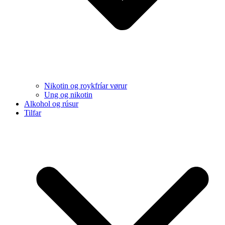
Nikotin og roykfríar vørur
Ung og nikotin
Alkohol og rúsur
Tilfar