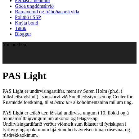
Ferðast á netinum
Góða ungdómslívið
Barnavernd og fráboðanarskylda
Politiið í SSP
Knýta bond
Tiltøk
Bloggur
You are here:
PAS Light
PAS Light er undirvísingartilfar, ment av Søren Holm (ph.d. í
fólksheilsuvísindi) í samstarvi við Sundhedsstyrelsen og Center for
Rusmiddelforskning, til at
betra um
alkoholmentanina millum ung.
PAS Light er ætlað tær, ið skal undirvísa ungum í 10. flokki og á
miðnámsútbúgvingum um alkohol og felagsskap.
Undirvísingartilfarið verður viðmælt sum íblástur til fyriskipan í
fyribyrgingarpakkunum hjá Sundhedsstyrelsen innan rúsevna- og
rúsdrekkaøkinum.