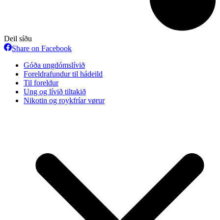
Deil síðu
Share
Share on Facebook
on
Facebook
Góða ungdómslívið
Foreldrafundur til hádeild
Til foreldur
Ung og lívið tiltakið
Nikotin og roykfríar vørur