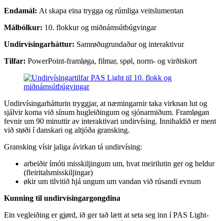
Endamál:
At skapa eina trygga og rúmliga veitslumentan
Málbólkur:
10. flokkur og miðnámsútbúgvingar
Undirvísingarháttur:
Samrøðugrundaður og interaktivur
Tilfar:
PowerPoint-framløga, filmar, spøl, norm- og virðiskort
Undirvísingarhátturin tryggjar, at næmingarnir taka virknan lut og
sjálvir koma við sínum hugleiðingum og sjónarmiðum. Framløgan
fevnir um 90 minuttir av interaktivari undirvísing. Innihaldið er ment
við støði í danskari og altjóða gransking.
Gransking vísir jaliga ávirkan tá undirvísing:
arbeiðir ímóti misskiljingum um, hvat meirilutin ger og heldur
(fleiritalsmisskiljingar)
økir um tilvitið hjá ungum um vandan við rúsandi evnum
Kunning til undirvísingargongdina
Ein vegleiðing er gjørd, ið ger tað lætt at seta seg inn í PAS Light-