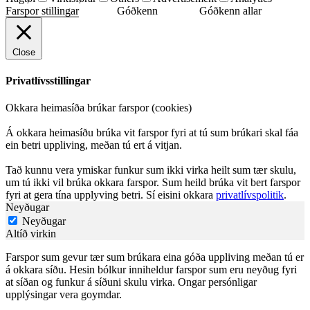
Farspor stillingar
Góðkenn
Góðkenn allar
Close
Privatlívsstillingar
Okkara heimasíða brúkar farspor (cookies)
Á okkara heimasíðu brúka vit farspor fyri at tú sum brúkari skal fáa
ein betri uppliving, meðan tú ert á vitjan.
Tað kunnu vera ymiskar funkur sum ikki virka heilt sum tær skulu,
um tú ikki vil brúka okkara farspor. Sum heild brúka vit bert farspor
fyri at gera tína upplyving betri. Sí eisini okkara
privatlívspolitik
.
Neyðugar
Neyðugar
Altíð virkin
Farspor sum gevur tær sum brúkara eina góða uppliving meðan tú er
á okkara síðu. Hesin bólkur inniheldur farspor sum eru neyðug fyri
at síðan og funkur á síðuni skulu virka. Ongar persónligar
upplýsingar vera goymdar.