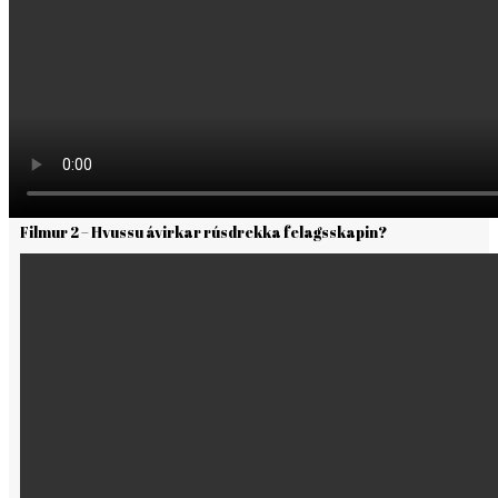
Filmur 2 – Hvussu ávirkar rúsdrekka felagsskapin?