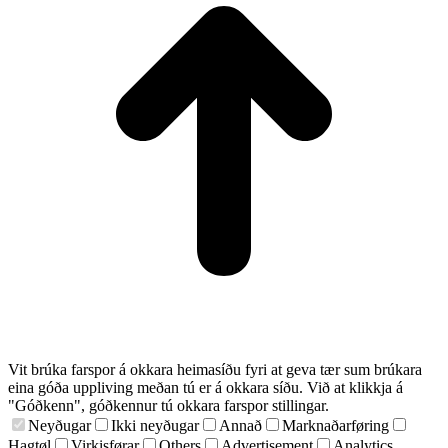
Vit brúka farspor á okkara heimasíðu fyri at geva tær sum brúkara
eina góða uppliving meðan tú er á okkara síðu. Við at klikkja á
"Góðkenn", góðkennur tú okkara farspor stillingar.
Neyðugar
Ikki neyðugar
Annað
Marknaðarføring
Hagtøl
Virkisførar
Others
Advertisement
Analytics