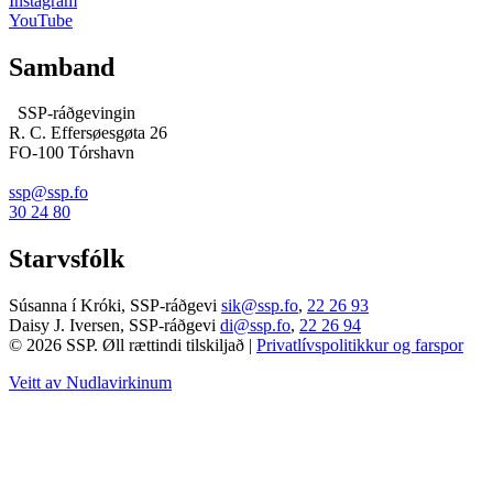
Instagram
YouTube
Samband
SSP-ráðgevingin
R. C. Effersøesgøta 26
FO-100 Tórshavn
ssp@ssp.fo
30 24 80
Starvsfólk
Súsanna í Króki, SSP-ráðgevi
sik@ssp.fo
,
22 26 93
Daisy J. Iversen, SSP-ráðgevi
di@ssp.fo
,
22 26 94
© 2026 SSP. Øll rættindi tilskiljað |
Privatlívspolitikkur og farspor
Veitt av Nudlavirkinum
T
t