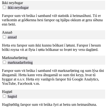
Ikki neyðugar
ikki-neydugar
Farspor sum vit brúka í samband við statistik á heimasíðuni. Tú er
vælkomin at góðkenna hesi farspor og hjálpa okkum at gera síðuna
enn betri.
Annað
annad
Hetta eru farspor sum ikki kunnu bólkast í løtuni. Farspor í hesum
bólki royna vit at flyta í røtta bólkanar so hvørt tey vera dagførd.
Marknaðarføring
marknadarforing
Farspor sum vit brúka í samband við marknarføring og sum lýsa tíni
áhugamál. Hetta kann vera áhugamál so sum tíni keyp, hvat tú
hyggur at o.s.v. Hetta ery vanligvís farspor frá Google Analytics,
YouTube, Facebook v.m.
Hagtøl
hagtol
Hagfrøðilig farspor sum vit brúka fyri at betra um heimasíðuna.