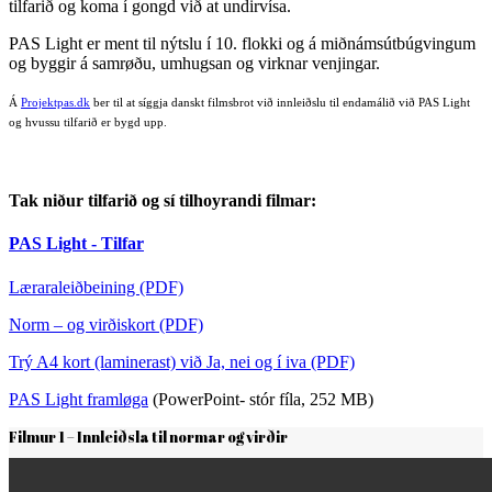
tilfarið og koma í gongd við at undirvísa.
PAS Light er ment til nýtslu í 10. flokki og á miðnámsútbúgvingum
og byggir á samrøðu, umhugsan og virknar venjingar.
Á
Projektpas.dk
ber til at síggja danskt filmsbrot við innleiðslu til endamálið við PAS Light
og hvussu tilfarið er bygd upp.
Tak niður tilfarið og sí tilhoyrandi filmar:
PAS Light - Tilfar
Læraraleiðbeining (PDF)
Norm – og virðiskort (PDF)
Trý A4 kort (laminerast) við Ja, nei og í iva (PDF)
PAS Light framløga
(PowerPoint- stór fíla, 252 MB)
Filmur 1 – Innleiðsla til normar og virðir