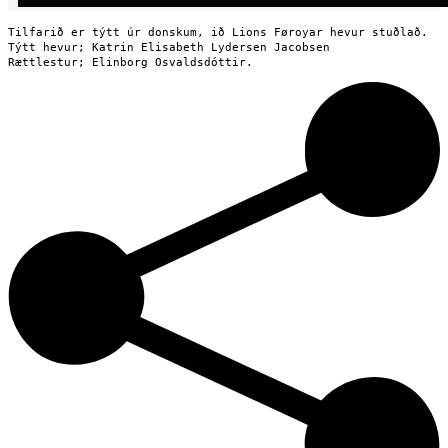
Tilfarið er týtt úr donskum, ið Lions Føroyar hevur stuðlað.

Týtt hevur; Katrin Elisabeth Lydersen Jacobsen

Rættlestur; Elinborg Osvaldsdóttir.