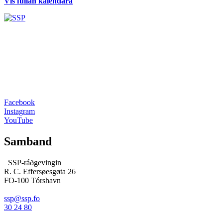
Vís fullan kalendara
Facebook
Instagram
YouTube
Samband
SSP-ráðgevingin
R. C. Effersøesgøta 26
FO-100 Tórshavn
ssp@ssp.fo
30 24 80