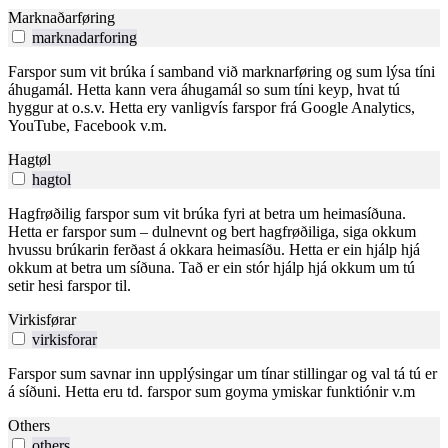
Marknaðarføring
marknadarforing
Farspor sum vit brúka í samband við marknarføring og sum lýsa tíni
áhugamál. Hetta kann vera áhugamál so sum tíni keyp, hvat tú
hyggur at o.s.v. Hetta ery vanligvís farspor frá Google Analytics,
YouTube, Facebook v.m.
Hagtøl
hagtol
Hagfrøðilig farspor sum vit brúka fyri at betra um heimasíðuna.
Hetta er farspor sum – dulnevnt og bert hagfrøðiliga, siga okkum
hvussu brúkarin ferðast á okkara heimasíðu. Hetta er ein hjálp hjá
okkum at betra um síðuna. Tað er ein stór hjálp hjá okkum um tú
setir hesi farspor til.
Virkisførar
virkisforar
Farspor sum savnar inn upplýsingar um tínar stillingar og val tá tú er
á síðuni. Hetta eru td. farspor sum goyma ymiskar funktiónir v.m
Others
others