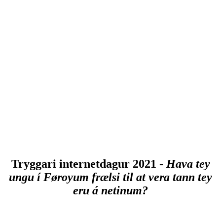
Tryggari internetdagur 2021 -
Hava tey
ungu í Føroyum frælsi til at vera tann tey
eru á netinum?