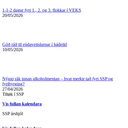
1-1-2 dagur fyri 1., 2. og 3. flokkar í VEKS
20/05/2026
Góð ráð til endaveitslurnar í hádeild
10/05/2026
Nýggj rák innan alkoholmentan – hvat merkir tað fyri SSP og
fyribyrging?
27/04/2026
Tiltøk í SSP
Vís fullan kalendara
SSP árshjól