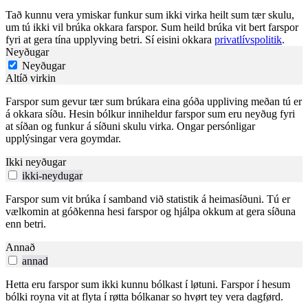
Tað kunnu vera ymiskar funkur sum ikki virka heilt sum tær skulu,
um tú ikki vil brúka okkara farspor. Sum heild brúka vit bert farspor
fyri at gera tína upplyving betri. Sí eisini okkara
privatlívspolitik
.
Neyðugar
Neyðugar
Altíð virkin
Farspor sum gevur tær sum brúkara eina góða uppliving meðan tú er
á okkara síðu. Hesin bólkur inniheldur farspor sum eru neyðug fyri
at síðan og funkur á síðuni skulu virka. Ongar persónligar
upplýsingar vera goymdar.
Ikki neyðugar
ikki-neydugar
Farspor sum vit brúka í samband við statistik á heimasíðuni. Tú er
vælkomin at góðkenna hesi farspor og hjálpa okkum at gera síðuna
enn betri.
Annað
annad
Hetta eru farspor sum ikki kunnu bólkast í løtuni. Farspor í hesum
bólki royna vit at flyta í røtta bólkanar so hvørt tey vera dagførd.