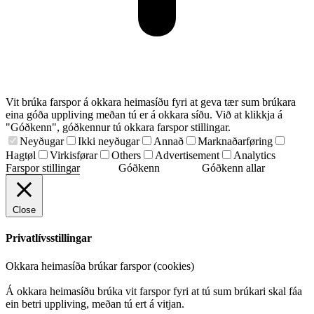
Vit brúka farspor á okkara heimasíðu fyri at geva tær sum brúkara
eina góða uppliving meðan tú er á okkara síðu. Við at klikkja á
"Góðkenn", góðkennur tú okkara farspor stillingar.
Neyðugar
Ikki neyðugar
Annað
Marknaðarføring
Hagtøl
Virkisførar
Others
Advertisement
Analytics
Farspor stillingar
Góðkenn
Góðkenn allar
Close
Privatlívsstillingar
Okkara heimasíða brúkar farspor (cookies)
Á okkara heimasíðu brúka vit farspor fyri at tú sum brúkari skal fáa
ein betri uppliving, meðan tú ert á vitjan.