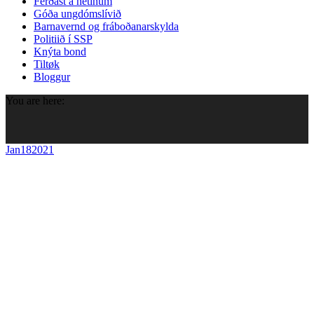
Ferðast á netinum
Góða ungdómslívið
Barnavernd og fráboðanarskylda
Politiið í SSP
Knýta bond
Tiltøk
Bloggur
You are here:
Jan
18
2021