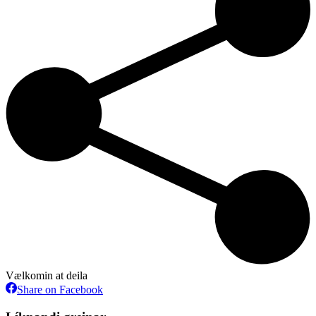
Vælkomin at deila
Share
Share on Facebook
on
Facebook