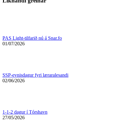
Líknandi greinar
PAS Light-tilfarið nú á Snar.fo
01/07/2026
SSP-evnisdagur fyri læraralesandi
02/06/2026
1-1-2 dagur í Tórshavn
27/05/2026