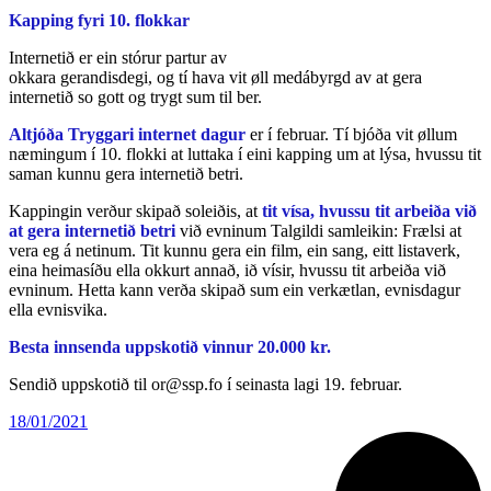
Kapping fyri 10. flokkar
Internetið er ein stórur partur av
okkara gerandisdegi, og tí hava vit øll medábyrgd av at gera
internetið so gott og trygt sum til ber.
Altjóða Tryggari internet dagur
er í februar. Tí bjóða vit øllum
næmingum í 10. flokki at luttaka í eini kapping um at lýsa, hvussu tit
saman kunnu gera internetið betri.
Kappingin verður skipað soleiðis, at
tit vísa, hvussu tit arbeiða við
at gera internetið betri
við evninum Talgildi samleikin: Frælsi at
vera eg á netinum. Tit kunnu gera ein film, ein sang, eitt listaverk,
eina heimasíðu ella okkurt annað, ið vísir, hvussu tit arbeiða við
evninum. Hetta kann verða skipað sum ein verkætlan, evnisdagur
ella evnisvika.
Besta innsenda uppskotið vinnur 20.000 kr.
Sendið uppskotið til or@ssp.fo í seinasta lagi 19. februar.
18/01/2021