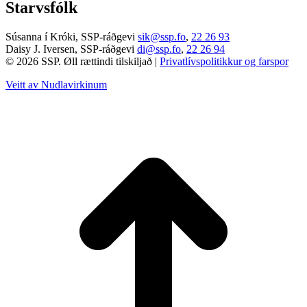
Starvsfólk
Súsanna í Króki, SSP-ráðgevi
sik@ssp.fo
,
22 26 93
Daisy J. Iversen, SSP-ráðgevi
di@ssp.fo
,
22 26 94
© 2026 SSP. Øll rættindi tilskiljað |
Privatlívspolitikkur og farspor
Veitt av Nudlavirkinum
T
t