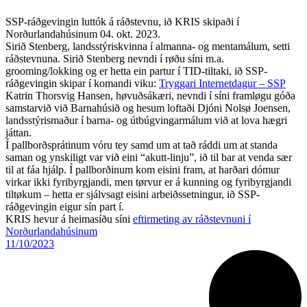
SSP-ráðgevingin luttók á ráðstevnu, ið KRIS skipaði í
Norðurlandahúsinum 04. okt. 2023.
Sirið Stenberg, landsstýriskvinna í almanna- og mentamálum, setti
ráðstevnuna. Sirið Stenberg nevndi í røðu síni m.a.
grooming/lokking og er hetta ein partur í TID-tiltaki, ið SSP-
ráðgevingin skipar í komandi viku:
Tryggari Internetdagur – SSP
Katrin Thorsvig Hansen, høvuðsákæri, nevndi í síni framløgu góða
samstarvið við Barnahúsið og hesum loftaði Djóni Nolsø Joensen,
landsstýrismaður í barna- og útbúgvingarmálum við at lova hægri
játtan.
Í pallborðsprátinum vóru tey samd um at tað ráddi um at standa
saman og ynskiligt var við eini “akutt-linju”, ið til bar at venda sær
til at fáa hjálp. Í pallborðinum kom eisini fram, at harðari dómur
virkar ikki fyribyrgjandi, men tørvur er á kunning og fyribyrgjandi
tiltøkum – hetta er sjálvsagt eisini arbeiðssetningur, ið SSP-
ráðgevingin eigur sín part í.
KRIS hevur á heimasíðu síni
eftirmeting av ráðstevnuni í
Norðurlandahúsinum
11/10/2023