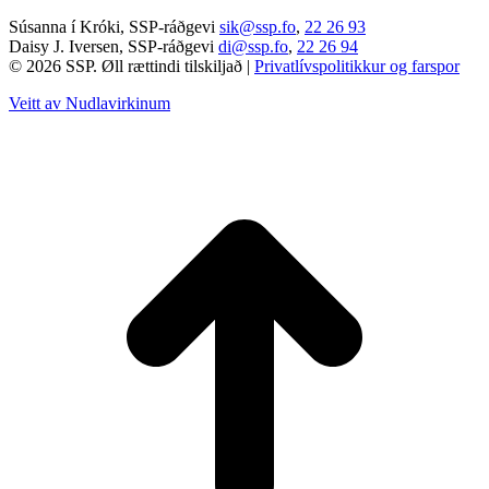
Súsanna í Króki, SSP-ráðgevi
sik@ssp.fo
,
22 26 93
Daisy J. Iversen, SSP-ráðgevi
di@ssp.fo
,
22 26 94
© 2026 SSP. Øll rættindi tilskiljað |
Privatlívspolitikkur og farspor
Veitt av Nudlavirkinum
T
t