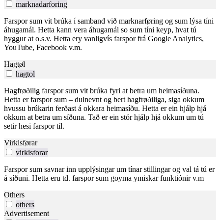
marknadarforing
Farspor sum vit brúka í samband við marknarføring og sum lýsa tíni
áhugamál. Hetta kann vera áhugamál so sum tíni keyp, hvat tú
hyggur at o.s.v. Hetta ery vanligvís farspor frá Google Analytics,
YouTube, Facebook v.m.
Hagtøl
hagtol
Hagfrøðilig farspor sum vit brúka fyri at betra um heimasíðuna.
Hetta er farspor sum – dulnevnt og bert hagfrøðiliga, siga okkum
hvussu brúkarin ferðast á okkara heimasíðu. Hetta er ein hjálp hjá
okkum at betra um síðuna. Tað er ein stór hjálp hjá okkum um tú
setir hesi farspor til.
Virkisførar
virkisforar
Farspor sum savnar inn upplýsingar um tínar stillingar og val tá tú er
á síðuni. Hetta eru td. farspor sum goyma ymiskar funktiónir v.m
Others
others
Advertisement