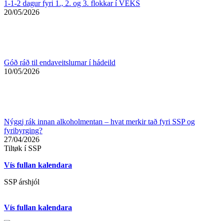
1-1-2 dagur fyri 1., 2. og 3. flokkar í VEKS
20/05/2026
Góð ráð til endaveitslurnar í hádeild
10/05/2026
Nýggj rák innan alkoholmentan – hvat merkir tað fyri SSP og
fyribyrging?
27/04/2026
Tiltøk í SSP
Vís fullan kalendara
SSP árshjól
Vís fullan kalendara