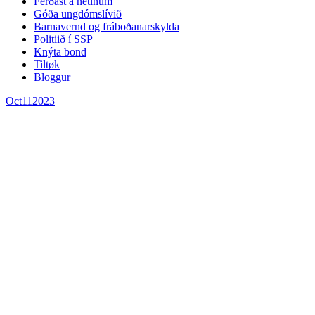
Ferðast á netinum
Góða ungdómslívið
Barnavernd og fráboðanarskylda
Politiið í SSP
Knýta bond
Tiltøk
Bloggur
Oct
11
2023