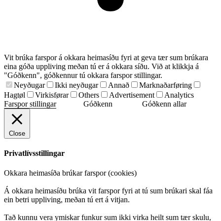
Vit brúka farspor á okkara heimasíðu fyri at geva tær sum brúkara
eina góða uppliving meðan tú er á okkara síðu. Við at klikkja á
"Góðkenn", góðkennur tú okkara farspor stillingar.
Neyðugar
Ikki neyðugar
Annað
Marknaðarføring
Hagtøl
Virkisførar
Others
Advertisement
Analytics
Farspor stillingar
Góðkenn
Góðkenn allar
Close
Privatlívsstillingar
Okkara heimasíða brúkar farspor (cookies)
Á okkara heimasíðu brúka vit farspor fyri at tú sum brúkari skal fáa
ein betri uppliving, meðan tú ert á vitjan.
Tað kunnu vera ymiskar funkur sum ikki virka heilt sum tær skulu,