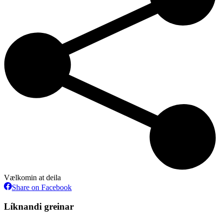
Vælkomin at deila
Share
Share on Facebook
on
Facebook
Líknandi greinar