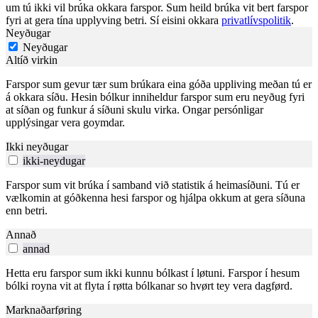
um tú ikki vil brúka okkara farspor. Sum heild brúka vit bert farspor
fyri at gera tína upplyving betri. Sí eisini okkara
privatlívspolitik
.
Neyðugar
Neyðugar
Altíð virkin
Farspor sum gevur tær sum brúkara eina góða uppliving meðan tú er
á okkara síðu. Hesin bólkur inniheldur farspor sum eru neyðug fyri
at síðan og funkur á síðuni skulu virka. Ongar persónligar
upplýsingar vera goymdar.
Ikki neyðugar
ikki-neydugar
Farspor sum vit brúka í samband við statistik á heimasíðuni. Tú er
vælkomin at góðkenna hesi farspor og hjálpa okkum at gera síðuna
enn betri.
Annað
annad
Hetta eru farspor sum ikki kunnu bólkast í løtuni. Farspor í hesum
bólki royna vit at flyta í røtta bólkanar so hvørt tey vera dagførd.
Marknaðarføring