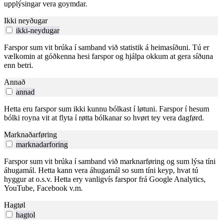
upplýsingar vera goymdar.
Ikki neyðugar
ikki-neydugar
Farspor sum vit brúka í samband við statistik á heimasíðuni. Tú er
vælkomin at góðkenna hesi farspor og hjálpa okkum at gera síðuna
enn betri.
Annað
annad
Hetta eru farspor sum ikki kunnu bólkast í løtuni. Farspor í hesum
bólki royna vit at flyta í røtta bólkanar so hvørt tey vera dagførd.
Marknaðarføring
marknadarforing
Farspor sum vit brúka í samband við marknarføring og sum lýsa tíni
áhugamál. Hetta kann vera áhugamál so sum tíni keyp, hvat tú
hyggur at o.s.v. Hetta ery vanligvís farspor frá Google Analytics,
YouTube, Facebook v.m.
Hagtøl
hagtol