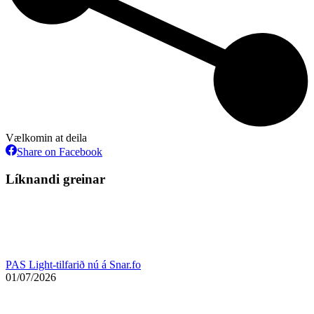
Vælkomin at deila
Share
Share on Facebook
on
Facebook
Líknandi greinar
PAS Light-tilfarið nú á Snar.fo
01/07/2026