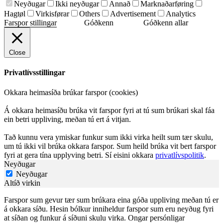
Neyðugar
Ikki neyðugar
Annað
Marknaðarføring
Hagtøl
Virkisførar
Others
Advertisement
Analytics
Farspor stillingar
Góðkenn
Góðkenn allar
Close
Privatlívsstillingar
Okkara heimasíða brúkar farspor (cookies)
Á okkara heimasíðu brúka vit farspor fyri at tú sum brúkari skal fáa
ein betri uppliving, meðan tú ert á vitjan.
Tað kunnu vera ymiskar funkur sum ikki virka heilt sum tær skulu,
um tú ikki vil brúka okkara farspor. Sum heild brúka vit bert farspor
fyri at gera tína upplyving betri. Sí eisini okkara
privatlívspolitik
.
Neyðugar
Neyðugar
Altíð virkin
Farspor sum gevur tær sum brúkara eina góða uppliving meðan tú er
á okkara síðu. Hesin bólkur inniheldur farspor sum eru neyðug fyri
at síðan og funkur á síðuni skulu virka. Ongar persónligar