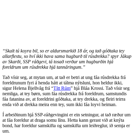
“Skalt tú koyra bil, so er aldursmarkið 18 ár, og tað góðtaka tey
allarflestu, so hví ikki hava sama hugburð til rúsdrekka? spyr Jákup
av Skarði, SSP ráðgevi, tá tosað verður um hugburðin hjá
foreldrum um rúsdrekka hjá tannáringum.”
Tað vísir seg, at mytan um, at tað er betri at ung fáa rúsdrekka frá
foreldrunum fyri á henda hátt at tálma nýtsluni, hon heldur ikki,
sigur Helena Bjellvåg frá “
Títt Rúm
” hjá Bláa Krossi. Tað vísir seg
nemliga, at tey børn, sum fáa rúsdrekka frá foreldrum, samstundis
fáa fatanina av, at foreldrini góðtaka, at tey drekka, og fleiri teirra
enda við at drekka meira enn tey, sum ikki fáa loyvi heiman.
Í arbeiðinum hjá SSP-ráðgevingini er ein setningur, at tað ræður um
at fáa foreldur at draga somu línu. Hetta kann gerast við at knýta
bond, har foreldur samskifta og samskifta um leiðreglur, ið semja er
um.