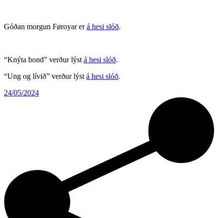
Góðan morgun Føroyar er
á hesi slóð
.
“Knýta bond” verður lýst
á hesi slóð
.
“Ung og lívið” verður lýst
á hesi slóð
.
24/05/2024