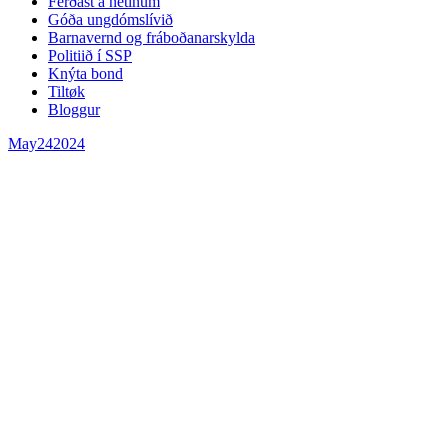
Ferðast á netinum
Góða ungdómslívið
Barnavernd og fráboðanarskylda
Politiið í SSP
Knýta bond
Tiltøk
Bloggur
May
24
2024