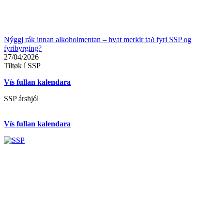
Nýggj rák innan alkoholmentan – hvat merkir tað fyri SSP og
fyribyrging?
27/04/2026
Tiltøk í SSP
Vís fullan kalendara
SSP árshjól
Vís fullan kalendara