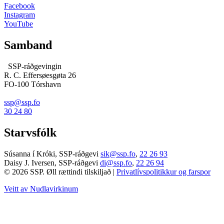
Facebook
Instagram
YouTube
Samband
SSP-ráðgevingin
R. C. Effersøesgøta 26
FO-100 Tórshavn
ssp@ssp.fo
30 24 80
Starvsfólk
Súsanna í Króki, SSP-ráðgevi
sik@ssp.fo
,
22 26 93
Daisy J. Iversen, SSP-ráðgevi
di@ssp.fo
,
22 26 94
© 2026 SSP. Øll rættindi tilskiljað |
Privatlívspolitikkur og farspor
Veitt av Nudlavirkinum
T
t