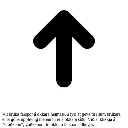
Vit brúka farspor á okkara heimasíðu fyri at geva tær sum brúkara
eina góða uppliving meðan tú er á okkara síðu. Við at klikkja á
"Góðkenn", góðkennur tú okkara farspor stillingar.