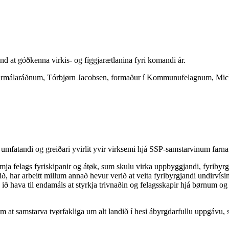
und at góðkenna virkis- og fíggjarætlanina fyri komandi ár.
armálaráðnum, Tórbjørn Jacobsen, formaður í Kommunufelagnum, Michae
 umfatandi og greiðari yvirlit yvir virksemi hjá SSP-samstarvinum farna
a felags fyriskipanir og átøk, sum skulu virka uppbyggjandi, fyribyrg
ð, har arbeitt millum annað hevur verið at veita fyribyrgjandi undirvísin
, ið hava til endamáls at styrkja trivnaðin og felagsskapir hjá børnum 
 at samstarva tvørfakliga um alt landið í hesi ábyrgdarfullu uppgávu, s