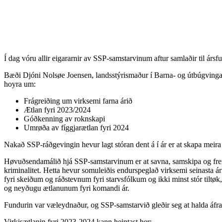
Í dag vóru allir eigararnir av SSP-samstarvinum aftur samlaðir til ársf
Bæði Djóni Nolsøe Joensen, landsstýrismaður í Barna- og útbúgving
hoyra um:
Frágreiðing um virksemi farna árið
Ætlan fyri 2023/2024
Góðkenning av roknskapi
Umrøða av fíggjarætlan fyri 2024
Nakað SSP-ráðgevingin hevur lagt stóran dent á í ár er at skapa meira
Høvuðsendamálið hjá SSP-samstarvinum er at savna, samskipa og fremj
kriminalitet. Hetta hevur somuleiðis endurspeglað virksemi seinasta ári
fyri skeiðum og ráðstevnum fyri starvsfólkum og ikki minst stór tiltøk
og neyðugu ætlanunum fyri komandi ár.
Fundurin var væleydnaður, og SSP-samstarvið gleðir seg at halda áfram
Virkisætlanin fyri 2023-2024 kann heintast her: