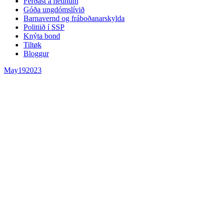
Ferðast á netinum
Góða ungdómslívið
Barnavernd og fráboðanarskylda
Politiið í SSP
Knýta bond
Tiltøk
Bloggur
May
19
2023