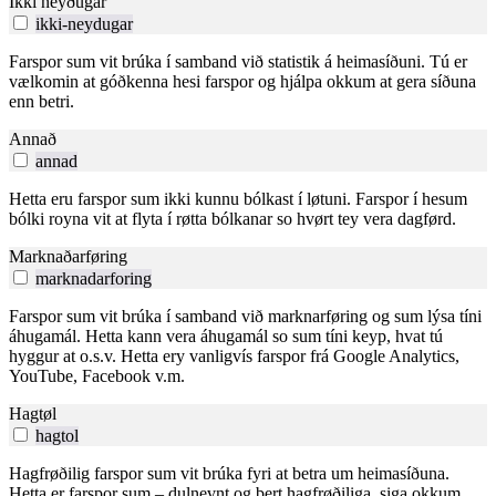
Ikki neyðugar
ikki-neydugar
Farspor sum vit brúka í samband við statistik á heimasíðuni. Tú er
vælkomin at góðkenna hesi farspor og hjálpa okkum at gera síðuna
enn betri.
Annað
annad
Hetta eru farspor sum ikki kunnu bólkast í løtuni. Farspor í hesum
bólki royna vit at flyta í røtta bólkanar so hvørt tey vera dagførd.
Marknaðarføring
marknadarforing
Farspor sum vit brúka í samband við marknarføring og sum lýsa tíni
áhugamál. Hetta kann vera áhugamál so sum tíni keyp, hvat tú
hyggur at o.s.v. Hetta ery vanligvís farspor frá Google Analytics,
YouTube, Facebook v.m.
Hagtøl
hagtol
Hagfrøðilig farspor sum vit brúka fyri at betra um heimasíðuna.
Hetta er farspor sum – dulnevnt og bert hagfrøðiliga, siga okkum