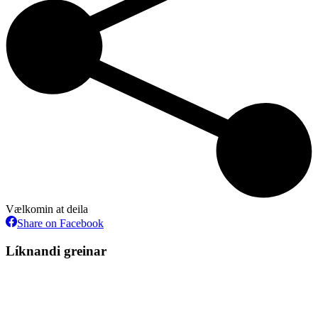
Vælkomin at deila
Share
Share on Facebook
on
Facebook
Líknandi greinar