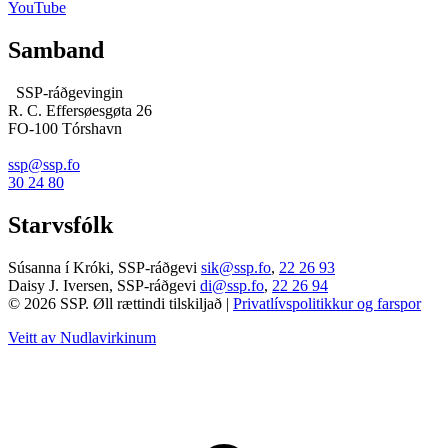
YouTube
Samband
SSP-ráðgevingin
R. C. Effersøesgøta 26
FO-100 Tórshavn
ssp@ssp.fo
30 24 80
Starvsfólk
Súsanna í Króki, SSP-ráðgevi
sik@ssp.fo
,
22 26 93
Daisy J. Iversen, SSP-ráðgevi
di@ssp.fo
,
22 26 94
© 2026 SSP. Øll rættindi tilskiljað |
Privatlívspolitikkur og farspor
Veitt av Nudlavirkinum
T
t