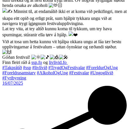
sum drekka og at hesi koma trygt heim. Ov nógvar syrgiligar støður
henda orsaka av alkoholi
Minnist til, at endamálið ikki er at koma við peikifingri, men at
skapa eitt opið og erligt prát, sum hjálpir tykkara ungu við at
navigera trygt ígjøgnum festivalupplivingina.
Lat tey vita, at tey altíð kunnu koma til tykkum, um tey hava
spurningar, stúranir ella tørv á hjálp.
Við at tosa um hetta kunnu vit hjálpa okkara ungu at fáa tær bestu
upplivingarnar á festivalum – uttan óynsktar og ræðandi støður.
Góðan festival!
Finn fleiri ráð á
ssp.fo
og
livlivid.fo
#Takprátíð
#ssp
#livlívið
#TrygdOgFestivalar
#ForeldurOgUng
#Foreldrasamstarv
#AlkoholOgUng
#Festivalar
#Ungoglívið
#Fyribyrging
16/07/2025