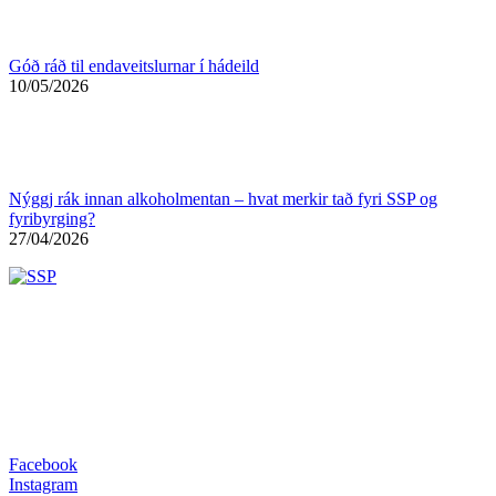
Góð ráð til endaveitslurnar í hádeild
10/05/2026
Nýggj rák innan alkoholmentan – hvat merkir tað fyri SSP og
fyribyrging?
27/04/2026
Facebook
Instagram