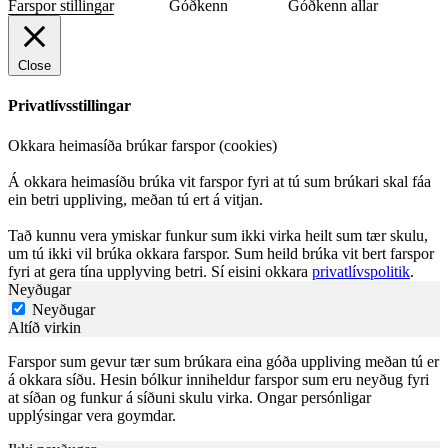
Farspor stillingar
Góðkenn
Góðkenn allar
Close
Privatlívsstillingar
Okkara heimasíða brúkar farspor (cookies)
Á okkara heimasíðu brúka vit farspor fyri at tú sum brúkari skal fáa
ein betri uppliving, meðan tú ert á vitjan.
Tað kunnu vera ymiskar funkur sum ikki virka heilt sum tær skulu,
um tú ikki vil brúka okkara farspor. Sum heild brúka vit bert farspor
fyri at gera tína upplyving betri. Sí eisini okkara
privatlívspolitik
.
Neyðugar
Neyðugar
Altíð virkin
Farspor sum gevur tær sum brúkara eina góða uppliving meðan tú er
á okkara síðu. Hesin bólkur inniheldur farspor sum eru neyðug fyri
at síðan og funkur á síðuni skulu virka. Ongar persónligar
upplýsingar vera goymdar.