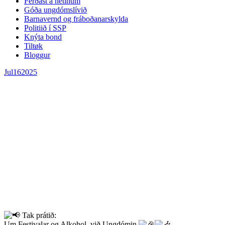
Ferðast á netinum
Góða ungdómslívið
Barnavernd og fráboðanarskylda
Politiið í SSP
Knýta bond
Tiltøk
Bloggur
Jul
16
2025
Tak prátið:
Um Festivalar og Alkohol, við Ungdómin