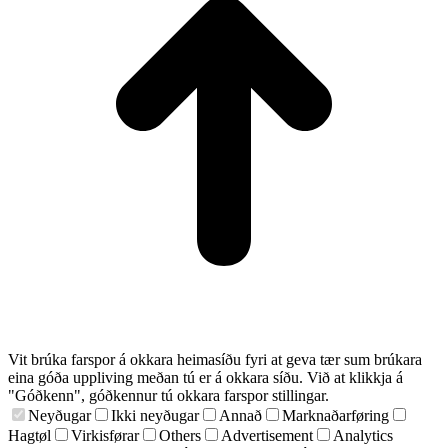
Vit brúka farspor á okkara heimasíðu fyri at geva tær sum brúkara
eina góða uppliving meðan tú er á okkara síðu. Við at klikkja á
"Góðkenn", góðkennur tú okkara farspor stillingar.
Neyðugar
Ikki neyðugar
Annað
Marknaðarføring
Hagtøl
Virkisførar
Others
Advertisement
Analytics