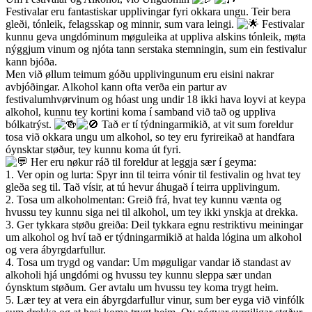
Festivalar eru fantastiskar upplivingar fyri okkara ungu. Teir bera
gleði, tónleik, felagsskap og minnir, sum vara leingi.
Festivalar
kunnu geva ungdóminum møguleika at uppliva alskins tónleik, møta
nýggjum vinum og njóta tann serstaka stemningin, sum ein festivalur
kann bjóða.
Men við øllum teimum góðu upplivingunum eru eisini nakrar
avbjóðingar. Alkohol kann ofta verða ein partur av
festivalumhvørvinum og hóast ung undir 18 ikki hava loyvi at keypa
alkohol, kunnu tey kortini koma í samband við tað og uppliva
bólkatrýst.
Tað er tí týdningarmikið, at vit sum foreldur
tosa við okkara ungu um alkohol, so tey eru fyrireikað at handfara
óynsktar støður, tey kunnu koma út fyri.
Her eru nøkur ráð til foreldur at leggja sær í geyma:
1. Ver opin og lurta: Spyr inn til teirra vónir til festivalin og hvat tey
gleða seg til. Tað vísir, at tú hevur áhugað í teirra upplivingum.
2. Tosa um alkoholmentan: Greið frá, hvat tey kunnu vænta og
hvussu tey kunnu siga nei til alkohol, um tey ikki ynskja at drekka.
3. Ger tykkara støðu greiða: Deil tykkara egnu restriktivu meiningar
um alkohol og hví tað er týdningarmikið at halda lógina um alkohol
og vera ábyrgdarfullur.
4. Tosa um trygd og vandar: Um møguligar vandar ið standast av
alkoholi hjá ungdómi og hvussu tey kunnu sleppa sær undan
óynsktum støðum. Ger avtalu um hvussu tey koma trygt heim.
5. Lær tey at vera ein ábyrgdarfullur vinur, sum ber eyga við vinfólk