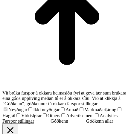
Vit brúka farspor á okkara heimasíðu fyri at geva tær sum brúkara
eina góða uppliving meðan tú er á okkara síðu. Við at klikkja á
"Góðkenn", góðkennur tú okkara farspor stillingar.
Neyðugar
Ikki neyðugar
Annað
Marknaðarføring
Hagtøl
Virkisførar
Others
Advertisement
Analytics
Farspor stillingar
Góðkenn
Góðkenn allar