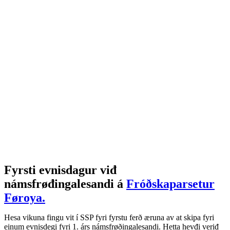
Fyrsti evnisdagur viđ
námsfrøđingalesandi á
Fróðskaparsetur
Føroya.
Hesa vikuna fingu vit í SSP fyri fyrstu ferð æruna av at skipa fyri
einum evnisdegi fyri 1. árs námsfrøðingalesandi. Hetta hevđi veriđ