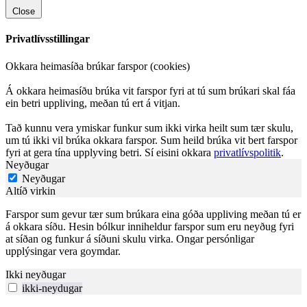
Close
Privatlívsstillingar
Okkara heimasíða brúkar farspor (cookies)
Á okkara heimasíðu brúka vit farspor fyri at tú sum brúkari skal fáa
ein betri uppliving, meðan tú ert á vitjan.
Tað kunnu vera ymiskar funkur sum ikki virka heilt sum tær skulu,
um tú ikki vil brúka okkara farspor. Sum heild brúka vit bert farspor
fyri at gera tína upplyving betri. Sí eisini okkara
privatlívspolitik
.
Neyðugar
Neyðugar
Altíð virkin
Farspor sum gevur tær sum brúkara eina góða uppliving meðan tú er
á okkara síðu. Hesin bólkur inniheldur farspor sum eru neyðug fyri
at síðan og funkur á síðuni skulu virka. Ongar persónligar
upplýsingar vera goymdar.
Ikki neyðugar
ikki-neydugar