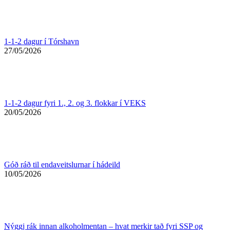
1-1-2 dagur í Tórshavn
27/05/2026
1-1-2 dagur fyri 1., 2. og 3. flokkar í VEKS
20/05/2026
Góð ráð til endaveitslurnar í hádeild
10/05/2026
Nýggj rák innan alkoholmentan – hvat merkir tað fyri SSP og