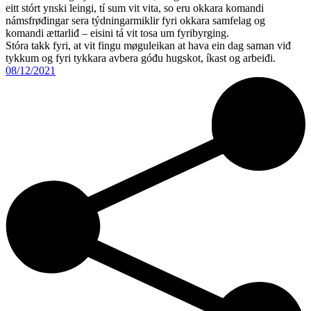
eitt stórt ynski leingi, tí sum vit vita, so eru okkara komandi
námsfrøđingar sera týdningarmiklir fyri okkara samfelag og
komandi ættarliđ – eisini tá vit tosa um fyribyrging.
Stóra takk fyri, at vit fingu møguleikan at hava ein dag saman viđ
tykkum og fyri tykkara avbera góđu hugskot, íkast og arbeiđi.
08/12/2021