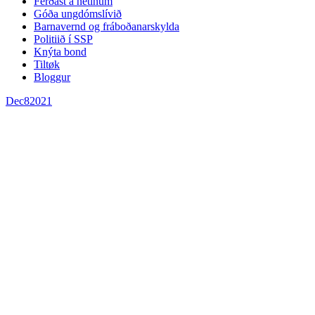
Ferðast á netinum
Góða ungdómslívið
Barnavernd og fráboðanarskylda
Politiið í SSP
Knýta bond
Tiltøk
Bloggur
Dec
8
2021