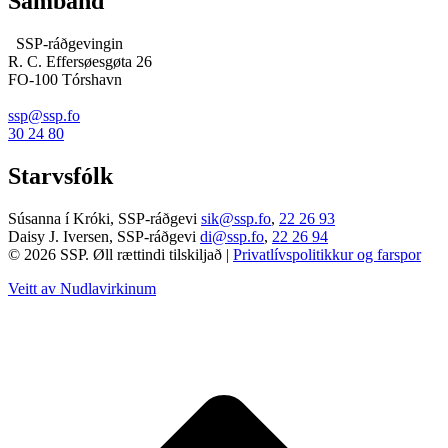
Samband
SSP-ráðgevingin
R. C. Effersøesgøta 26
FO-100 Tórshavn
ssp@ssp.fo
30 24 80
Starvsfólk
Súsanna í Króki, SSP-ráðgevi
sik@ssp.fo
,
22 26 93
Daisy J. Iversen, SSP-ráðgevi
di@ssp.fo
,
22 26 94
© 2026 SSP. Øll rættindi tilskiljað |
Privatlívspolitikkur og farspor
Veitt av Nudlavirkinum
T
t