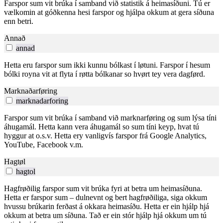
Farspor sum vit brúka í samband við statistik á heimasíðuni. Tú er
vælkomin at góðkenna hesi farspor og hjálpa okkum at gera síðuna
enn betri.
Annað
annad
Hetta eru farspor sum ikki kunnu bólkast í løtuni. Farspor í hesum
bólki royna vit at flyta í røtta bólkanar so hvørt tey vera dagførd.
Marknaðarføring
marknadarforing
Farspor sum vit brúka í samband við marknarføring og sum lýsa tíni
áhugamál. Hetta kann vera áhugamál so sum tíni keyp, hvat tú
hyggur at o.s.v. Hetta ery vanligvís farspor frá Google Analytics,
YouTube, Facebook v.m.
Hagtøl
hagtol
Hagfrøðilig farspor sum vit brúka fyri at betra um heimasíðuna.
Hetta er farspor sum – dulnevnt og bert hagfrøðiliga, siga okkum
hvussu brúkarin ferðast á okkara heimasíðu. Hetta er ein hjálp hjá
okkum at betra um síðuna. Tað er ein stór hjálp hjá okkum um tú