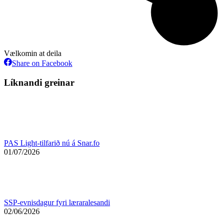
Vælkomin at deila
Share
Share on Facebook
on
Facebook
Líknandi greinar
PAS Light-tilfarið nú á Snar.fo
01/07/2026
SSP-evnisdagur fyri læraralesandi
02/06/2026