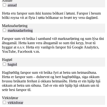
Annað
annad
Hetta eru farspor sum ikki kunnu bólkast í løtuni. Farspor í hesum
bólki royna vit at flyta í røtta bólkanar so hvørt tey vera dagførd.
Marknaðarføring
marknadarforing
Farspor sum vit brúka í samband við marknarføring og sum lýsa tíni
áhugamál. Hetta kann vera áhugamál so sum tíni keyp, hvat tú
hyggur at o.s.v. Hetta ery vanligvís farspor frá Google Analytics,
YouTube, Facebook v.m.
Hagtøl
hagtol
Hagfrøðilig farspor sum vit brúka fyri at betra um heimasíðuna.
Hetta er farspor sum – dulnevnt og bert hagfrøðiliga, siga okkum
hvussu brúkarin ferðast á okkara heimasíðu. Hetta er ein hjálp hjá
okkum at betra um síðuna. Tað er ein stór hjálp hjá okkum um tú
setir hesi farspor til.
Virkisførar
virkisforar