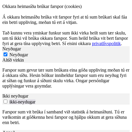
Okkara heimasíða brúkar farspor (cookies)
Á okkara heimasíðu brúka vit farspor fyri at tú sum brúkari skal fáa
ein betri uppliving, meðan tú ert á vitjan.
Tað kunnu vera ymiskar funkur sum ikki virka heilt sum tær skulu,
um tú ikki vil brúka okkara farspor. Sum heild brúka vit bert farspor
fyri at gera tína upplyving betri. Sí eisini okkara
privatlívspolitik
.
Neyðugar
Neyðugar
Altíð virkin
Farspor sum gevur tær sum brúkara eina góða uppliving meðan tú er
á okkara síðu. Hesin bólkur inniheldur farspor sum eru neyðug fyri
at síðan og funkur á síðuni skulu virka. Ongar persónligar
upplýsingar vera goymdar.
Ikki neyðugar
ikki-neydugar
Farspor sum vit brúka í samband við statistik á heimasíðuni. Tú er
vælkomin at góðkenna hesi farspor og hjálpa okkum at gera síðuna
enn betri.