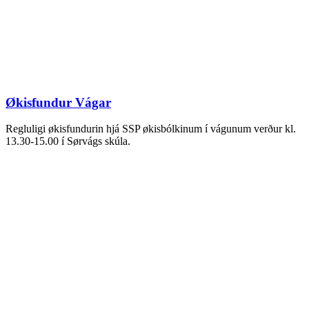
Økisfundur Vágar
Regluligi økisfundurin hjá SSP økisbólkinum í vágunum verður kl.
13.30-15.00 í Sørvágs skúla.