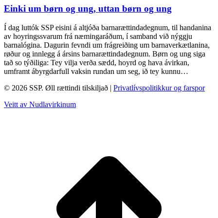
Einki um børn og ung, uttan børn og ung
Í dag luttók SSP eisini á altjóða barnarættindadegnum, til handanina
av hoyringssvarum frá næmingaráðum, í samband við nýggju
barnalógina. Dagurin fevndi um frágreiðing um barnaverkætlanina,
røður og innlegg á ársins barnarættindadegnum. Børn og ung siga
tað so týðiliga: Tey vilja verða sædd, hoyrd og hava ávirkan,
umframt ábyrgdarfull vaksin rundan um seg, ið tey kunnu…
© 2026 SSP. Øll rættindi tilskiljað |
Privatlívspolitikkur og farspor
Veitt av Nudlavirkinum
T
t