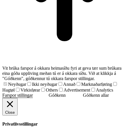
Vit brúka farspor á okkara heimasíðu fyri at geva tær sum brúkara
eina góða uppliving meðan tú er á okkara síðu. Við at klikkja á
"Góðkenn", góðkennur tú okkara farspor stillingar.
Neyðugar
Ikki neyðugar
Annað
Marknaðarføring
Hagtøl
Virkisførar
Others
Advertisement
Analytics
Farspor stillingar
Góðkenn
Góðkenn allar
Close
Privatlívsstillingar