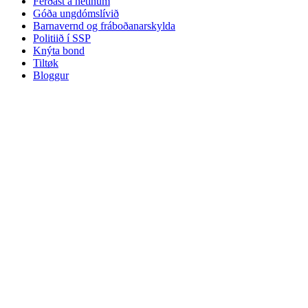
Ferðast á netinum
Góða ungdómslívið
Barnavernd og fráboðanarskylda
Politiið í SSP
Knýta bond
Tiltøk
Bloggur