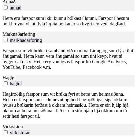
Annað
annad
Hetta eru farspor sum ikki kunnu bólkast í løtuni. Farspor í hesum
bólki royna vit at flyta í røtta bólkanar so hvørt tey vera dagførd.
Marknaðarføring
marknadarforing
Farspor sum vit brúka í samband við marknarføring og sum lýsa tíni
áhugamál. Hetta kann vera áhugamál so sum tíni keyp, hvat tú
hyggur at o.s.v. Hetta ery vanligvís farspor frá Google Analytics,
YouTube, Facebook v.m.
Hagtøl
hagtol
Hagfrøðilig farspor sum vit brúka fyri at betra um heimasíðuna.
Hetta er farspor sum – dulnevnt og bert hagfrøðiliga, siga okkum
hvussu brúkarin ferðast á okkara heimasíðu. Hetta er ein hjálp hjá
okkum at betra um síðuna. Tað er ein stór hjálp hjá okkum um tú
setir hesi farspor til.
Virkisførar
virkisforar