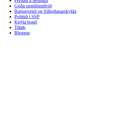
Ferðast á netinum
Góða ungdómslívið
Barnavernd og fráboðanarskylda
Politiið í SSP
Knýta bond
Tiltøk
Bloggur