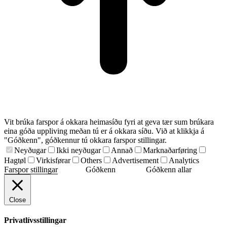
Vit brúka farspor á okkara heimasíðu fyri at geva tær sum brúkara
eina góða uppliving meðan tú er á okkara síðu. Við at klikkja á
"Góðkenn", góðkennur tú okkara farspor stillingar.
Neyðugar
Ikki neyðugar
Annað
Marknaðarføring
Hagtøl
Virkisførar
Others
Advertisement
Analytics
Farspor stillingar
Góðkenn
Góðkenn allar
Close
Privatlívsstillingar