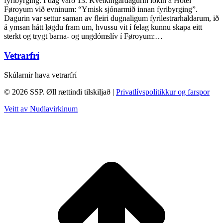
fyribyrging. Í dag varð 13. Kveikingardagurin lokin á Hotel
Føroyum við evninum: “Ymisk sjónarmið innan fyribyrging”.
Dagurin var settur saman av fleiri dugnaligum fyrilestrarhaldarum, ið
á ymsan hátt løgdu fram um, hvussu vit í felag kunnu skapa eitt
sterkt og trygt barna- og ungdómslív í Føroyum:…
Vetrarfrí
Skúlarnir hava vetrarfrí
© 2026 SSP. Øll rættindi tilskiljað |
Privatlívspolitikkur og farspor
Veitt av Nudlavirkinum
T
t