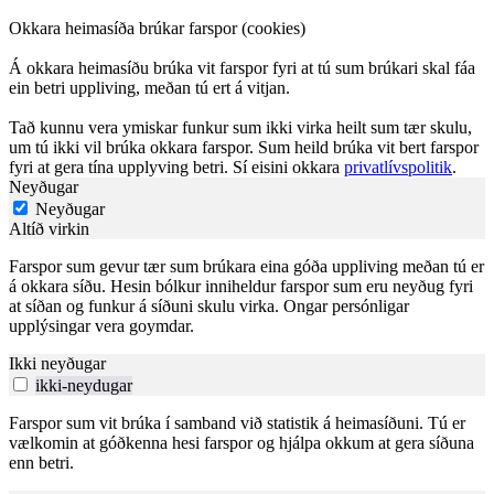
Okkara heimasíða brúkar farspor (cookies)
Á okkara heimasíðu brúka vit farspor fyri at tú sum brúkari skal fáa
ein betri uppliving, meðan tú ert á vitjan.
Tað kunnu vera ymiskar funkur sum ikki virka heilt sum tær skulu,
um tú ikki vil brúka okkara farspor. Sum heild brúka vit bert farspor
fyri at gera tína upplyving betri. Sí eisini okkara
privatlívspolitik
.
Neyðugar
Neyðugar
Altíð virkin
Farspor sum gevur tær sum brúkara eina góða uppliving meðan tú er
á okkara síðu. Hesin bólkur inniheldur farspor sum eru neyðug fyri
at síðan og funkur á síðuni skulu virka. Ongar persónligar
upplýsingar vera goymdar.
Ikki neyðugar
ikki-neydugar
Farspor sum vit brúka í samband við statistik á heimasíðuni. Tú er
vælkomin at góðkenna hesi farspor og hjálpa okkum at gera síðuna
enn betri.