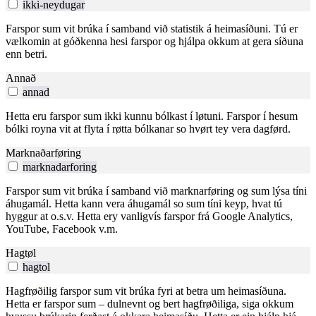
ikki-neydugar
Farspor sum vit brúka í samband við statistik á heimasíðuni. Tú er
vælkomin at góðkenna hesi farspor og hjálpa okkum at gera síðuna
enn betri.
Annað
annad
Hetta eru farspor sum ikki kunnu bólkast í løtuni. Farspor í hesum
bólki royna vit at flyta í røtta bólkanar so hvørt tey vera dagførd.
Marknaðarføring
marknadarforing
Farspor sum vit brúka í samband við marknarføring og sum lýsa tíni
áhugamál. Hetta kann vera áhugamál so sum tíni keyp, hvat tú
hyggur at o.s.v. Hetta ery vanligvís farspor frá Google Analytics,
YouTube, Facebook v.m.
Hagtøl
hagtol
Hagfrøðilig farspor sum vit brúka fyri at betra um heimasíðuna.
Hetta er farspor sum – dulnevnt og bert hagfrøðiliga, siga okkum