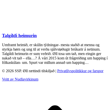
Talgildi heimurin
Umframt heimið, er skúlin týdningar- mesta staðið at menna og
styrkja børn og ung til at verða sjálvstøðugir brúkarir á netinum.
Talgildi heimurin er sum veðrið. Øll tosa um tað, men eingin ger
nakað vit tað – ella…? Á vári 2015 kom út frágreiðing um happing í
fólkaskúlan- um. Spurt var millum annað um happing…
© 2026 SSP. Øll rættindi tilskiljað |
Privatlívspolitikkur og farspor
Veitt av Nudlavirkinum
T
t