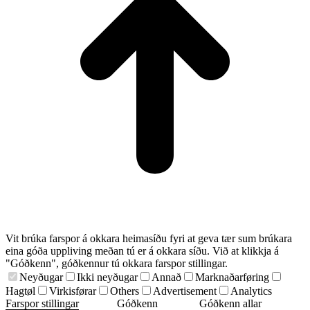
Vit brúka farspor á okkara heimasíðu fyri at geva tær sum brúkara
eina góða uppliving meðan tú er á okkara síðu. Við at klikkja á
"Góðkenn", góðkennur tú okkara farspor stillingar.
Neyðugar
Ikki neyðugar
Annað
Marknaðarføring
Hagtøl
Virkisførar
Others
Advertisement
Analytics
Farspor stillingar
Góðkenn
Góðkenn allar