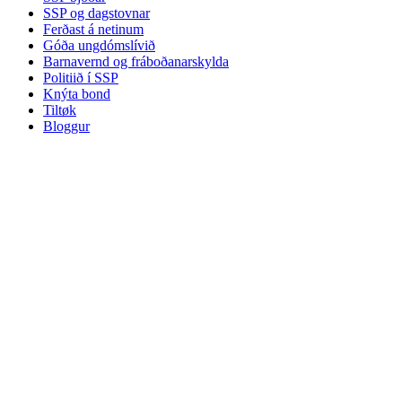
SSP og dagstovnar
Ferðast á netinum
Góða ungdómslívið
Barnavernd og fráboðanarskylda
Politiið í SSP
Knýta bond
Tiltøk
Bloggur