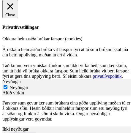
Close
Privatlívsstillingar
Okkara heimasíða brúkar farspor (cookies)
Á okkara heimasíðu brúka vit farspor fyri at tú sum brúkari skal fáa
ein betri uppliving, meðan tú ert á vitjan.
Tað kunnu vera ymiskar funkur sum ikki virka heilt sum tær skulu,
um tú ikki vil brúka okkara farspor. Sum heild brúka vit bert farspor
fyri at gera tína upplyving betri. Sí eisini okkara
privatlívspolitik
.
Neyðugar
Neyðugar
Altíð virkin
Farspor sum gevur tær sum brúkara eina góða uppliving meðan tú er
á okkara síðu. Hesin bólkur inniheldur farspor sum eru neyðug fyri
at síðan og funkur á síðuni skulu virka. Ongar persónligar
upplýsingar vera goymdar.
Ikki neyðugar