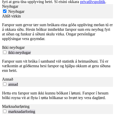
fyri at gera tína upplyving betri. Sí eisini okkara
privatlívspolitik
.
Neyðugar
Neyðugar
Altíð virkin
Farspor sum gevur tær sum brúkara eina góða uppliving meðan tú er
á okkara síðu. Hesin bólkur inniheldur farspor sum eru neyðug fyri
at síðan og funkur á síðuni skulu virka. Ongar persónligar
upplýsingar vera goymdar.
Ikki neyðugar
ikki-neydugar
Farspor sum vit brúka í samband við statistik á heimasíðuni. Tú er
vælkomin at góðkenna hesi farspor og hjálpa okkum at gera síðuna
enn betri.
Annað
annad
Hetta eru farspor sum ikki kunnu bólkast í løtuni. Farspor í hesum
bólki royna vit at flyta í røtta bólkanar so hvørt tey vera dagførd.
Marknaðarføring
marknadarforing