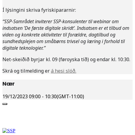
Í lýsingini skriva fyriskipararnir:
“SSP-Samrådet inviterer SSP-konsulenter til webinar om
indsatsen ’De første digitale skridt’. Indsatsen er et tilbud om
viden og konkrete aktiviteter til forældre, dagtilbud og
sundhedsplejen om småbørns trivsel og læring i forhold til
digitale teknologier.”
Net-skeiðið byrjar kl. 09 (føroyska tíð) og endar kl. 10:30.
Skrá og tilmelding er
á hesi slóð.
Nær
19/12/2023
09:00
-
10:30
(GMT-11:00)