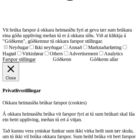
Vit brúka farspor á okkara heimasíðu fyri at geva tær sum brúkara
eina góða uppliving meðan tú er á okkara síðu. Við at klikkja á
"Góðkenn", góðkennur tú okkara farspor stillingar.
Neyðugar
Ikki neyðugar
Annað
Marknaðarføring
Hagtøl
Virkisførar
Others
Advertisement
Analytics
Farspor stillingar
Góðkenn
Góðkenn allar
Close
Privatlívsstillingar
Okkara heimasíða brúkar farspor (cookies)
Á okkara heimasíðu brúka vit farspor fyri at tú sum brúkari skal fáa
ein betri uppliving, meðan tú ert á vitjan.
Tað kunnu vera ymiskar funkur sum ikki virka heilt sum tær skulu,
um tú ikki vil brúka okkara farspor. Sum heild brúka vit bert farspor