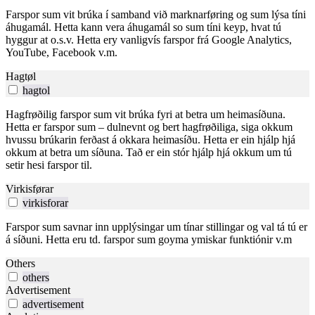
Farspor sum vit brúka í samband við marknarføring og sum lýsa tíni
áhugamál. Hetta kann vera áhugamál so sum tíni keyp, hvat tú
hyggur at o.s.v. Hetta ery vanligvís farspor frá Google Analytics,
YouTube, Facebook v.m.
Hagtøl
hagtol
Hagfrøðilig farspor sum vit brúka fyri at betra um heimasíðuna.
Hetta er farspor sum – dulnevnt og bert hagfrøðiliga, siga okkum
hvussu brúkarin ferðast á okkara heimasíðu. Hetta er ein hjálp hjá
okkum at betra um síðuna. Tað er ein stór hjálp hjá okkum um tú
setir hesi farspor til.
Virkisførar
virkisforar
Farspor sum savnar inn upplýsingar um tínar stillingar og val tá tú er
á síðuni. Hetta eru td. farspor sum goyma ymiskar funktiónir v.m
Others
others
Advertisement
advertisement