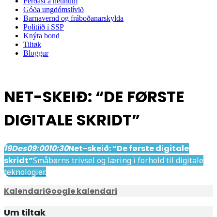
Ferðast á netinum
Góða ungdómslívið
Barnavernd og fráboðanarskylda
Politiið í SSP
Knýta bond
Tiltøk
Bloggur
NET-SKEIÐ: “DE FØRSTE
DIGITALE SKRIDT”
19
Des
09:00
10:30
Net-skeið: “De første digitale
skridt”
Småbørns trivsel og læring i forhold til digitale
teknologier.
Kalendari
Google kalendari
Um tiltak