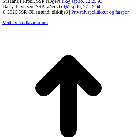
Súsanna í Króki, SSP-ráðgevi
sik@ssp.fo
,
22 26 93
Daisy J. Iversen, SSP-ráðgevi
di@ssp.fo
,
22 26 94
© 2026 SSP. Øll rættindi tilskiljað |
Privatlívspolitikkur og farspor
Veitt av Nudlavirkinum
T
t