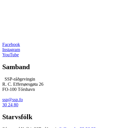
Facebook
Instagram
YouTube
Samband
SSP-ráðgevingin
R. C. Effersøesgøta 26
FO-100 Tórshavn
ssp@ssp.fo
30 24 80
Starvsfólk