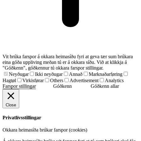
Vit brúka farspor á okkara heimasíðu fyri at geva tær sum brúkara
eina góða uppliving meðan tú er á okkara síðu. Við at klikkja á
"Góðkenn", góðkennur tú okkara farspor stillingar.
Neyðugar
Ikki neyðugar
Annað
Marknaðarføring
Hagtøl
Virkisførar
Others
Advertisement
Analytics
Farspor stillingar
Góðkenn
Góðkenn allar
Close
Privatlívsstillingar
Okkara heimasíða brúkar farspor (cookies)