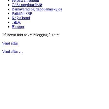
Ferðast á netinum
Góða ungdómslívið
Barnavernd og fráboðanarskylda
Politiið í SSP
Knýta bond
Tiltøk
Bloggur
Tú hevur ikki nakra bílegging í løtuni.
Vend aftur
Vend aftur …