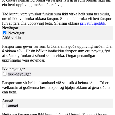
Á okkara heimasíðu brúka vit farspor fyri at tú sum brúkari skal fáa
ein betri uppliving, meðan tú ert á vitjan.
Tað kunnu vera ymiskar funkur sum ikki virka heilt sum tær skulu,
um tú ikki vil brúka okkara farspor. Sum heild brúka vit bert farspor
fyri at gera tína upplyving betri. Sí eisini okkara
privatlívspolitik
.
Neyðugar
Neyðugar
Altíð virkin
Farspor sum gevur tær sum brúkara eina góða uppliving meðan tú er
á okkara síðu. Hesin bólkur inniheldur farspor sum eru neyðug fyri
at síðan og funkur á síðuni skulu virka. Ongar persónligar
upplýsingar vera goymdar.
Ikki neyðugar
ikki-neydugar
Farspor sum vit brúka í samband við statistik á heimasíðuni. Tú er
vælkomin at góðkenna hesi farspor og hjálpa okkum at gera síðuna
enn betri.
Annað
annad
Hetta eru farspor sum ikki kunnu bólkast í løtuni. Farspor í hesum