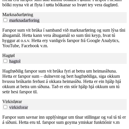
bólki royna vit at flyta í røtta bólkanar so hvørt tey vera dagførd.
Marknaðarføring
marknadarforing
Farspor sum vit brúka í samband við marknarføring og sum lýsa tíni
áhugamál. Hetta kann vera áhugamál so sum tíni keyp, hvat tú
hyggur at o.s.v. Hetta ery vanligvís farspor frá Google Analytics,
YouTube, Facebook v.m.
Hagtøl
hagtol
Hagfrøðilig farspor sum vit brúka fyri at betra um heimasíðuna.
Hetta er farspor sum – dulnevnt og bert hagfrøðiliga, siga okkum
hvussu brúkarin ferðast á okkara heimasíðu. Hetta er ein hjálp hjá
okkum at betra um síðuna. Tað er ein stór hjálp hjá okkum um tú
setir hesi farspor til.
Virkisførar
virkisforar
Farspor sum savnar inn upplýsingar um tínar stillingar og val tá tú er
á síðuni. Hetta eru td. farspor sum goyma ymiskar funktiónir v.m