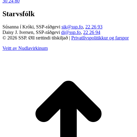
30 24 80
Starvsfólk
Súsanna í Króki, SSP-ráðgevi
sik@ssp.fo
,
22 26 93
Daisy J. Iversen, SSP-ráðgevi
di@ssp.fo
,
22 26 94
© 2026 SSP. Øll rættindi tilskiljað |
Privatlívspolitikkur og farspor
Veitt av Nudlavirkinum
T
t