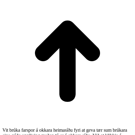
t
Vit brúka farspor á okkara heimasíðu fyri at geva tær sum brúkara