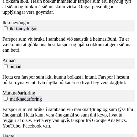
á okkara síðu. Hesin bólkur inniheldur farspor sum eru neyðug fyri
at síðan og funkur á síðuni skulu virka. Ongar persónligar
upplýsingar vera goymdar.
Ikki neyðugar
ikki-neydugar
Farspor sum vit brúka í samband við statistik á heimasíðuni. Tú er
vælkomin at góðkenna hesi farspor og hjálpa okkum at gera síðuna
enn betri.
Annað
annad
Hetta eru farspor sum ikki kunnu bólkast í løtuni. Farspor í hesum
bólki royna vit at flyta í røtta bólkanar so hvørt tey vera dagførd.
Marknaðarføring
marknadarforing
Farspor sum vit brúka í samband við marknarføring og sum lýsa tíni
áhugamál. Hetta kann vera áhugamál so sum tíni keyp, hvat tú
hyggur at o.s.v. Hetta ery vanligvís farspor frá Google Analytics,
YouTube, Facebook v.m.
Hagtøl