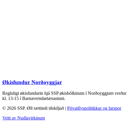
Økisfundur Norðoyggjar
Regluligi økisfundurin hjá SSP økisbólkinum í Norðoyggjum verður
kl. 13-15 í Barnaverndartænastuni.
© 2026 SSP. Øll rættindi tilskiljað |
Privatlívspolitikkur og farspor
Veitt av Nudlavirkinum
T