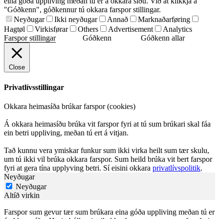
eina góða uppliving meðan tú er á okkara síðu. Við at klikkja á
"Góðkenn", góðkennur tú okkara farspor stillingar.
Neyðugar
Ikki neyðugar
Annað
Marknaðarføring
Hagtøl
Virkisførar
Others
Advertisement
Analytics
Farspor stillingar
Góðkenn
Góðkenn allar
Close
Privatlívsstillingar
Okkara heimasíða brúkar farspor (cookies)
Á okkara heimasíðu brúka vit farspor fyri at tú sum brúkari skal fáa
ein betri uppliving, meðan tú ert á vitjan.
Tað kunnu vera ymiskar funkur sum ikki virka heilt sum tær skulu,
um tú ikki vil brúka okkara farspor. Sum heild brúka vit bert farspor
fyri at gera tína upplyving betri. Sí eisini okkara
privatlívspolitik
.
Neyðugar
Neyðugar
Altíð virkin
Farspor sum gevur tær sum brúkara eina góða uppliving meðan tú er