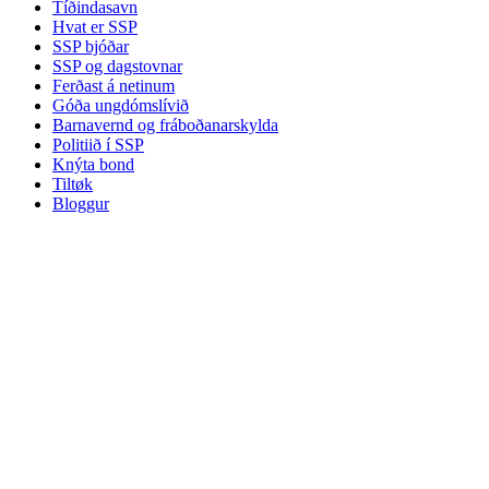
Tíðindasavn
Hvat er SSP
SSP bjóðar
SSP og dagstovnar
Ferðast á netinum
Góða ungdómslívið
Barnavernd og fráboðanarskylda
Politiið í SSP
Knýta bond
Tiltøk
Bloggur