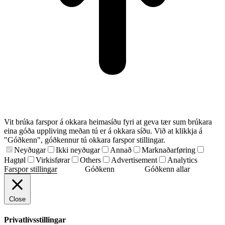
Vit brúka farspor á okkara heimasíðu fyri at geva tær sum brúkara
eina góða uppliving meðan tú er á okkara síðu. Við at klikkja á
"Góðkenn", góðkennur tú okkara farspor stillingar.
Neyðugar
Ikki neyðugar
Annað
Marknaðarføring
Hagtøl
Virkisførar
Others
Advertisement
Analytics
Farspor stillingar
Góðkenn
Góðkenn allar
Close
Privatlívsstillingar