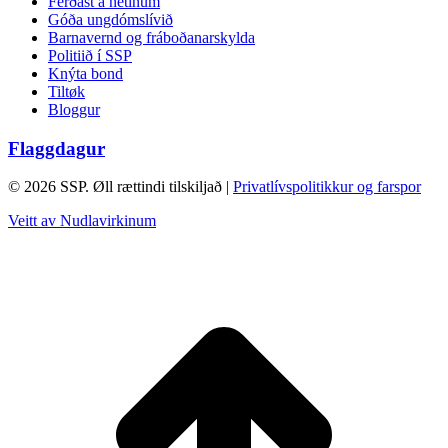
Ferðast á netinum
Góða ungdómslívið
Barnavernd og fráboðanarskylda
Politiið í SSP
Knýta bond
Tiltøk
Bloggur
Flaggdagur
© 2026 SSP. Øll rættindi tilskiljað |
Privatlívspolitikkur og farspor
Veitt av Nudlavirkinum
T
t