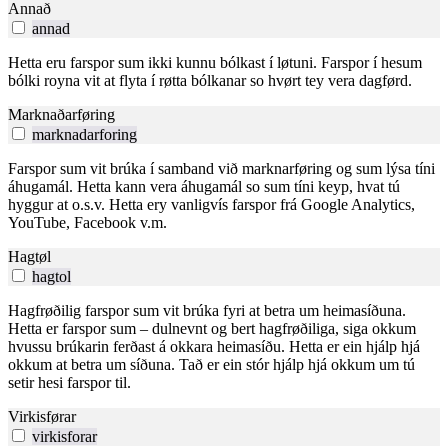
Annað
annad
Hetta eru farspor sum ikki kunnu bólkast í løtuni. Farspor í hesum
bólki royna vit at flyta í røtta bólkanar so hvørt tey vera dagførd.
Marknaðarføring
marknadarforing
Farspor sum vit brúka í samband við marknarføring og sum lýsa tíni
áhugamál. Hetta kann vera áhugamál so sum tíni keyp, hvat tú
hyggur at o.s.v. Hetta ery vanligvís farspor frá Google Analytics,
YouTube, Facebook v.m.
Hagtøl
hagtol
Hagfrøðilig farspor sum vit brúka fyri at betra um heimasíðuna.
Hetta er farspor sum – dulnevnt og bert hagfrøðiliga, siga okkum
hvussu brúkarin ferðast á okkara heimasíðu. Hetta er ein hjálp hjá
okkum at betra um síðuna. Tað er ein stór hjálp hjá okkum um tú
setir hesi farspor til.
Virkisførar
virkisforar