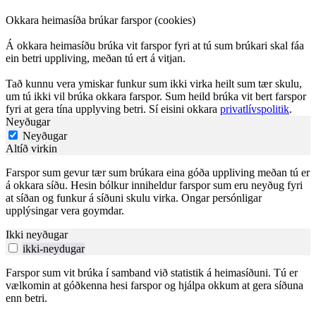
Okkara heimasíða brúkar farspor (cookies)
Á okkara heimasíðu brúka vit farspor fyri at tú sum brúkari skal fáa
ein betri uppliving, meðan tú ert á vitjan.
Tað kunnu vera ymiskar funkur sum ikki virka heilt sum tær skulu,
um tú ikki vil brúka okkara farspor. Sum heild brúka vit bert farspor
fyri at gera tína upplyving betri. Sí eisini okkara
privatlívspolitik
.
Neyðugar
Neyðugar
Altíð virkin
Farspor sum gevur tær sum brúkara eina góða uppliving meðan tú er
á okkara síðu. Hesin bólkur inniheldur farspor sum eru neyðug fyri
at síðan og funkur á síðuni skulu virka. Ongar persónligar
upplýsingar vera goymdar.
Ikki neyðugar
ikki-neydugar
Farspor sum vit brúka í samband við statistik á heimasíðuni. Tú er
vælkomin at góðkenna hesi farspor og hjálpa okkum at gera síðuna
enn betri.