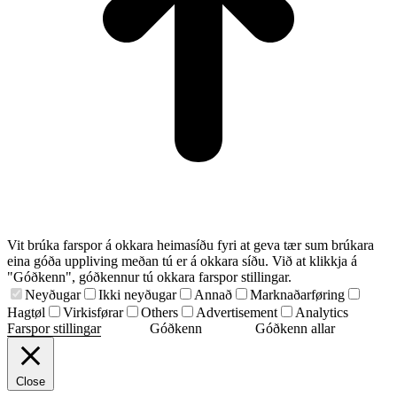
Vit brúka farspor á okkara heimasíðu fyri at geva tær sum brúkara
eina góða uppliving meðan tú er á okkara síðu. Við at klikkja á
"Góðkenn", góðkennur tú okkara farspor stillingar.
Neyðugar
Ikki neyðugar
Annað
Marknaðarføring
Hagtøl
Virkisførar
Others
Advertisement
Analytics
Farspor stillingar
Góðkenn
Góðkenn allar
Close