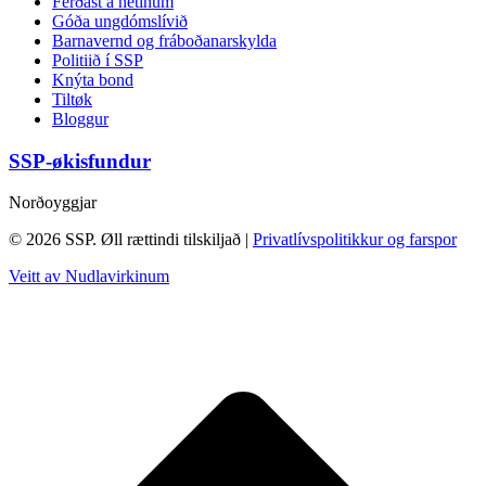
Ferðast á netinum
Góða ungdómslívið
Barnavernd og fráboðanarskylda
Politiið í SSP
Knýta bond
Tiltøk
Bloggur
SSP-økisfundur
Norðoyggjar
© 2026 SSP. Øll rættindi tilskiljað |
Privatlívspolitikkur og farspor
Veitt av Nudlavirkinum
T
t