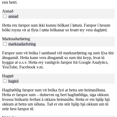
enn betri.
Annað
annad
Hetta eru farspor sum ikki kunnu bólkast í løtuni. Farspor í hesum
bólki royna vit at flyta í røtta bólkanar so hvørt tey vera dagførd.
Marknaðarføring
marknadarforing
Farspor sum vit brúka í samband við marknarføring og sum lýsa tíni
áhugamál. Hetta kann vera áhugamál so sum tíni keyp, hvat tú
hyggur at o.s.v. Hetta ery vanligvís farspor frá Google Analytics,
YouTube, Facebook v.m.
Hagtøl
hagtol
Hagfrøðilig farspor sum vit brúka fyri at betra um heimasíðuna.
Hetta er farspor sum – dulnevnt og bert hagfrøðiliga, siga okkum
hvussu brúkarin ferðast á okkara heimasíðu. Hetta er ein hjálp hjá
okkum at betra um síðuna. Tað er ein stór hjálp hjá okkum um tú
setir hesi farspor til.