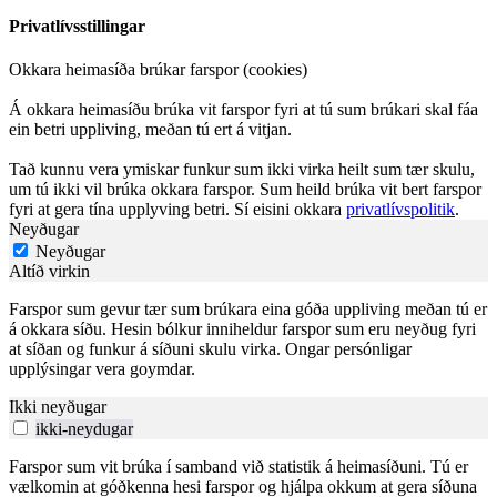
Privatlívsstillingar
Okkara heimasíða brúkar farspor (cookies)
Á okkara heimasíðu brúka vit farspor fyri at tú sum brúkari skal fáa
ein betri uppliving, meðan tú ert á vitjan.
Tað kunnu vera ymiskar funkur sum ikki virka heilt sum tær skulu,
um tú ikki vil brúka okkara farspor. Sum heild brúka vit bert farspor
fyri at gera tína upplyving betri. Sí eisini okkara
privatlívspolitik
.
Neyðugar
Neyðugar
Altíð virkin
Farspor sum gevur tær sum brúkara eina góða uppliving meðan tú er
á okkara síðu. Hesin bólkur inniheldur farspor sum eru neyðug fyri
at síðan og funkur á síðuni skulu virka. Ongar persónligar
upplýsingar vera goymdar.
Ikki neyðugar
ikki-neydugar
Farspor sum vit brúka í samband við statistik á heimasíðuni. Tú er
vælkomin at góðkenna hesi farspor og hjálpa okkum at gera síðuna