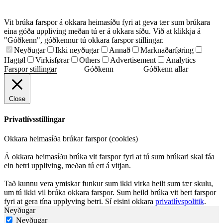
Vit brúka farspor á okkara heimasíðu fyri at geva tær sum brúkara
eina góða uppliving meðan tú er á okkara síðu. Við at klikkja á
"Góðkenn", góðkennur tú okkara farspor stillingar.
Neyðugar
Ikki neyðugar
Annað
Marknaðarføring
Hagtøl
Virkisførar
Others
Advertisement
Analytics
Farspor stillingar
Góðkenn
Góðkenn allar
Close
Privatlívsstillingar
Okkara heimasíða brúkar farspor (cookies)
Á okkara heimasíðu brúka vit farspor fyri at tú sum brúkari skal fáa
ein betri uppliving, meðan tú ert á vitjan.
Tað kunnu vera ymiskar funkur sum ikki virka heilt sum tær skulu,
um tú ikki vil brúka okkara farspor. Sum heild brúka vit bert farspor
fyri at gera tína upplyving betri. Sí eisini okkara
privatlívspolitik
.
Neyðugar
Neyðugar