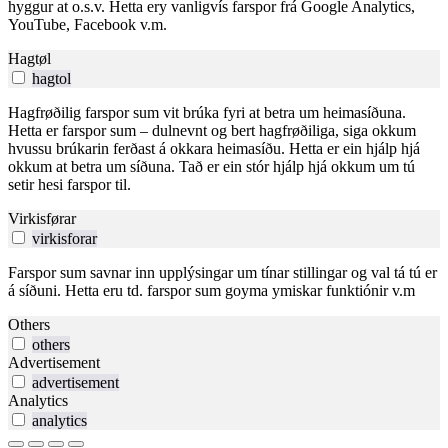
hyggur at o.s.v. Hetta ery vanligvís farspor frá Google Analytics,
YouTube, Facebook v.m.
Hagtøl
hagtol
Hagfrøðilig farspor sum vit brúka fyri at betra um heimasíðuna.
Hetta er farspor sum – dulnevnt og bert hagfrøðiliga, siga okkum
hvussu brúkarin ferðast á okkara heimasíðu. Hetta er ein hjálp hjá
okkum at betra um síðuna. Tað er ein stór hjálp hjá okkum um tú
setir hesi farspor til.
Virkisførar
virkisforar
Farspor sum savnar inn upplýsingar um tínar stillingar og val tá tú er
á síðuni. Hetta eru td. farspor sum goyma ymiskar funktiónir v.m
Others
others
Advertisement
advertisement
Analytics
analytics