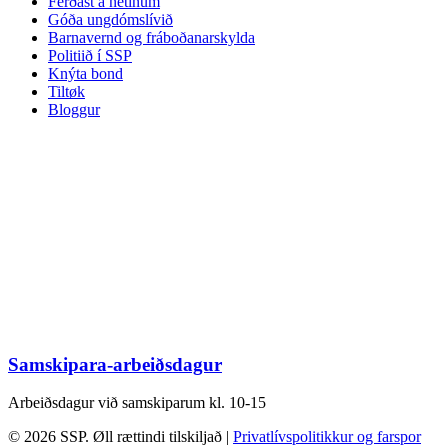
Ferðast á netinum
Góða ungdómslívið
Barnavernd og fráboðanarskylda
Politiið í SSP
Knýta bond
Tiltøk
Bloggur
Samskipara-arbeiðsdagur
Arbeiðsdagur við samskiparum kl. 10-15
© 2026 SSP. Øll rættindi tilskiljað |
Privatlívspolitikkur og farspor