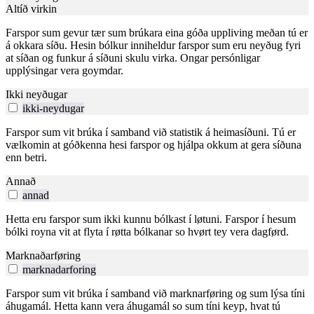
Altíð virkin
Farspor sum gevur tær sum brúkara eina góða uppliving meðan tú er
á okkara síðu. Hesin bólkur inniheldur farspor sum eru neyðug fyri
at síðan og funkur á síðuni skulu virka. Ongar persónligar
upplýsingar vera goymdar.
Ikki neyðugar
ikki-neydugar
Farspor sum vit brúka í samband við statistik á heimasíðuni. Tú er
vælkomin at góðkenna hesi farspor og hjálpa okkum at gera síðuna
enn betri.
Annað
annad
Hetta eru farspor sum ikki kunnu bólkast í løtuni. Farspor í hesum
bólki royna vit at flyta í røtta bólkanar so hvørt tey vera dagførd.
Marknaðarføring
marknadarforing
Farspor sum vit brúka í samband við marknarføring og sum lýsa tíni
áhugamál. Hetta kann vera áhugamál so sum tíni keyp, hvat tú