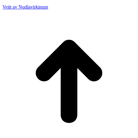
Veitt av Nudlavirkinum
T
t