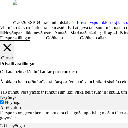
© 2026 SSP. Øll rættindi tilskiljað |
Privatlívspolitikkur og farsp
Vit brúka farspor á okkara heimasíðu fyri at geva tær sum brúkara eina
Neyðugar
Ikki neyðugar
Annað
Marknaðarføring
Hagtøl
Virk
Farspor stillingar
Góðkenn
Góðkenn allar
Close
Privatlívsstillingar
Okkara heimasíða brúkar farspor (cookies)
Á okkara heimasíðu brúka vit farspor fyri at tú sum brúkari skal fáa ein 
Tað kunnu vera ymiskar funkur sum ikki virka heilt sum tær skulu, um tú 
Neyðugar
Neyðugar
Altíð virkin
Farspor sum gevur tær sum brúkara eina góða uppliving meðan tú er á o
goymdar.
Ikki neyðugar