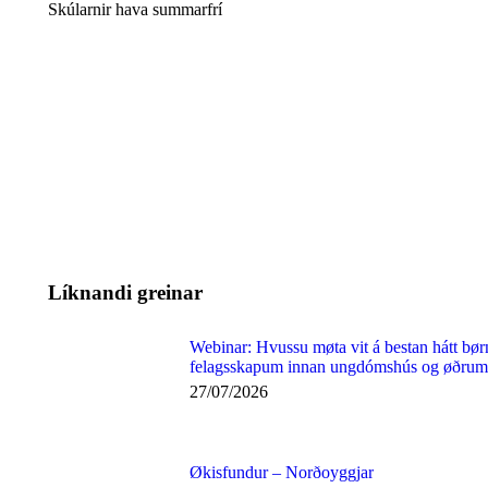
Skúlarnir hava summarfrí
Líknandi greinar
Webinar: Hvussu møta vit á bestan hátt 
felagsskapum innan ungdómshús og øðrum 
27/07/2026
Økisfundur – Norðoyggjar