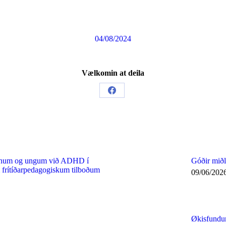
04/08/2024
Vælkomin at deila
Share
on
Facebook
børnum og ungum við ADHD í
Góðir miðl
frítíðarpedagogiskum tilboðum
09/06/202
Økisfundu