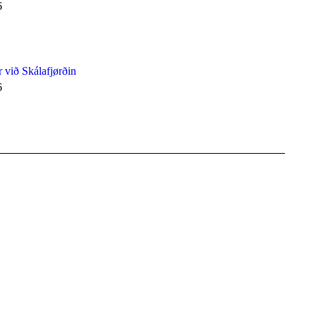
6
 við Skálafjørðin
6