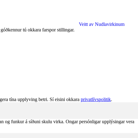
Veitt av Nudlavirkinum
góðkennur tú okkara farspor stillingar.
gera tína upplyving betri. Sí eisini okkara
privatlívspolitik
.
an og funkur á síðuni skulu virka. Ongar persónligar upplýsingar vera