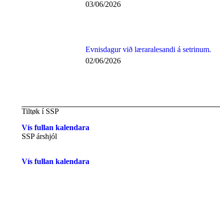
03/06/2026
Evnisdagur við læraralesandi á setrinum.
02/06/2026
Tiltøk í SSP
Vís fullan kalendara
SSP árshjól
Vís fullan kalendara