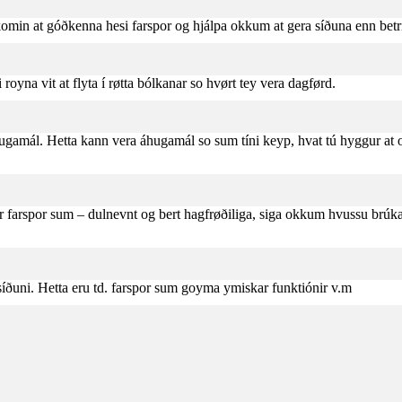
komin at góðkenna hesi farspor og hjálpa okkum at gera síðuna enn betr
royna vit at flyta í røtta bólkanar so hvørt tey vera dagførd.
gamál. Hetta kann vera áhugamál so sum tíni keyp, hvat tú hyggur at o.
r farspor sum – dulnevnt og bert hagfrøðiliga, siga okkum hvussu brúkar
 síðuni. Hetta eru td. farspor sum goyma ymiskar funktiónir v.m