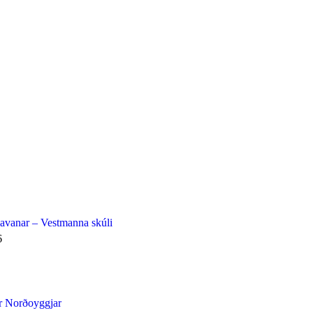
avanar – Vestmanna skúli
6
r Norðoyggjar