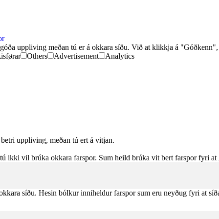
or
 góða uppliving meðan tú er á okkara síðu. Við at klikkja á "Góðkenn", 
isførar
Others
Advertisement
Analytics
betri uppliving, meðan tú ert á vitjan.
ikki vil brúka okkara farspor. Sum heild brúka vit bert farspor fyri at 
kkara síðu. Hesin bólkur inniheldur farspor sum eru neyðug fyri at síð