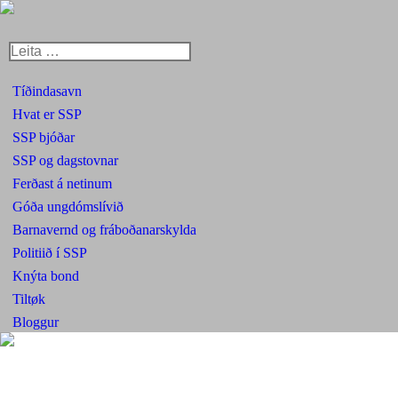
Leita:
Facebook
Instagram
YouTube
page
page
page
Tíðindasavn
opens
opens
opens
Hvat er SSP
in
in
in
SSP bjóðar
new
new
new
window
window
window
SSP og dagstovnar
Ferðast á netinum
Góða ungdómslívið
Barnavernd og fráboðanarskylda
Politiið í SSP
Knýta bond
Tiltøk
Bloggur