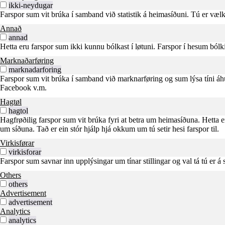
ikki-neydugar
Farspor sum vit brúka í samband við statistik á heimasíðuni. Tú er væl
Annað
annad
Hetta eru farspor sum ikki kunnu bólkast í løtuni. Farspor í hesum bólki 
Marknaðarføring
marknadarforing
Farspor sum vit brúka í samband við marknarføring og sum lýsa tíni áhu
Facebook v.m.
Hagtøl
hagtol
Hagfrøðilig farspor sum vit brúka fyri at betra um heimasíðuna. Hetta e
um síðuna. Tað er ein stór hjálp hjá okkum um tú setir hesi farspor til.
Virkisførar
virkisforar
Farspor sum savnar inn upplýsingar um tínar stillingar og val tá tú er á
Others
others
Advertisement
advertisement
Analytics
analytics