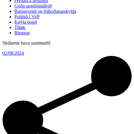
Ferðast á netinum
Góða ungdómslívið
Barnavernd og fráboðanarskylda
Politiið í SSP
Knýta bond
Tiltøk
Bloggur
Skúlarnir hava summarfrí
02/08/2024