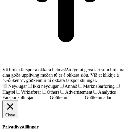
Vit brúka farspor á okkara heimasíðu fyri at geva tær sum brúkara
eina góða uppliving meðan tú er á okkara síðu. Við at klikkja á
"Góðkenn", góðkennur tú okkara farspor stillingar.
Neyðugar
Ikki neyðugar
Annað
Marknaðarføring
Hagtøl
Virkisførar
Others
Advertisement
Analytics
Farspor stillingar
Góðkenn
Góðkenn allar
Close
Privatlívsstillingar