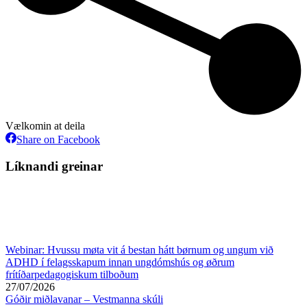
Vælkomin at deila
Share
Share on Facebook
on
Facebook
Líknandi greinar
Webinar: Hvussu møta vit á bestan hátt børnum og ungum við
ADHD í felagsskapum innan ungdómshús og øðrum
frítíðarpedagogiskum tilboðum
27/07/2026
Góðir miðlavanar – Vestmanna skúli