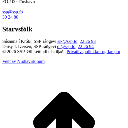
FO-100 Tórshavn
ssp@ssp.fo
30 24 80
Starvsfólk
Súsanna í Króki, SSP-ráðgevi
sik@ssp.fo
,
22 26 93
Daisy J. Iversen, SSP-ráðgevi
di@ssp.fo
,
22 26 94
© 2026 SSP. Øll rættindi tilskiljað |
Privatlívspolitikkur og farspor
Veitt av Nudlavirkinum
T
t