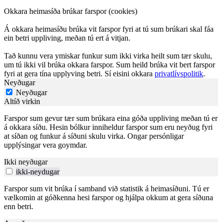
Okkara heimasíða brúkar farspor (cookies)
Á okkara heimasíðu brúka vit farspor fyri at tú sum brúkari skal fáa
ein betri uppliving, meðan tú ert á vitjan.
Tað kunnu vera ymiskar funkur sum ikki virka heilt sum tær skulu,
um tú ikki vil brúka okkara farspor. Sum heild brúka vit bert farspor
fyri at gera tína upplyving betri. Sí eisini okkara
privatlívspolitik
.
Neyðugar
Neyðugar
Altíð virkin
Farspor sum gevur tær sum brúkara eina góða uppliving meðan tú er
á okkara síðu. Hesin bólkur inniheldur farspor sum eru neyðug fyri
at síðan og funkur á síðuni skulu virka. Ongar persónligar
upplýsingar vera goymdar.
Ikki neyðugar
ikki-neydugar
Farspor sum vit brúka í samband við statistik á heimasíðuni. Tú er
vælkomin at góðkenna hesi farspor og hjálpa okkum at gera síðuna
enn betri.