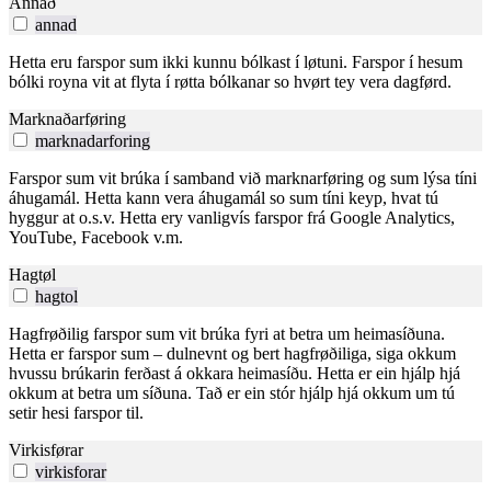
Annað
annad
Hetta eru farspor sum ikki kunnu bólkast í løtuni. Farspor í hesum
bólki royna vit at flyta í røtta bólkanar so hvørt tey vera dagførd.
Marknaðarføring
marknadarforing
Farspor sum vit brúka í samband við marknarføring og sum lýsa tíni
áhugamál. Hetta kann vera áhugamál so sum tíni keyp, hvat tú
hyggur at o.s.v. Hetta ery vanligvís farspor frá Google Analytics,
YouTube, Facebook v.m.
Hagtøl
hagtol
Hagfrøðilig farspor sum vit brúka fyri at betra um heimasíðuna.
Hetta er farspor sum – dulnevnt og bert hagfrøðiliga, siga okkum
hvussu brúkarin ferðast á okkara heimasíðu. Hetta er ein hjálp hjá
okkum at betra um síðuna. Tað er ein stór hjálp hjá okkum um tú
setir hesi farspor til.
Virkisførar
virkisforar