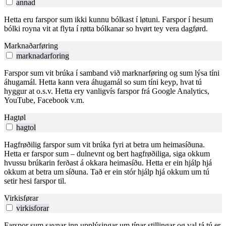
annad
Hetta eru farspor sum ikki kunnu bólkast í løtuni. Farspor í hesum
bólki royna vit at flyta í røtta bólkanar so hvørt tey vera dagførd.
Marknaðarføring
marknadarforing
Farspor sum vit brúka í samband við marknarføring og sum lýsa tíni
áhugamál. Hetta kann vera áhugamál so sum tíni keyp, hvat tú
hyggur at o.s.v. Hetta ery vanligvís farspor frá Google Analytics,
YouTube, Facebook v.m.
Hagtøl
hagtol
Hagfrøðilig farspor sum vit brúka fyri at betra um heimasíðuna.
Hetta er farspor sum – dulnevnt og bert hagfrøðiliga, siga okkum
hvussu brúkarin ferðast á okkara heimasíðu. Hetta er ein hjálp hjá
okkum at betra um síðuna. Tað er ein stór hjálp hjá okkum um tú
setir hesi farspor til.
Virkisførar
virkisforar
Farspor sum savnar inn upplýsingar um tínar stillingar og val tá tú er