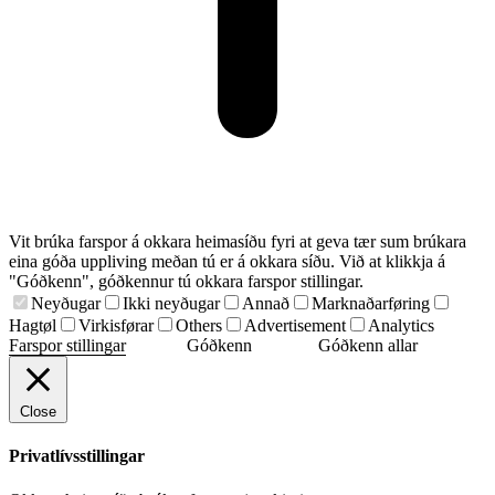
Vit brúka farspor á okkara heimasíðu fyri at geva tær sum brúkara
eina góða uppliving meðan tú er á okkara síðu. Við at klikkja á
"Góðkenn", góðkennur tú okkara farspor stillingar.
Neyðugar
Ikki neyðugar
Annað
Marknaðarføring
Hagtøl
Virkisførar
Others
Advertisement
Analytics
Farspor stillingar
Góðkenn
Góðkenn allar
Close
Privatlívsstillingar