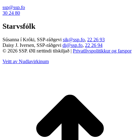
ssp@ssp.fo
30 24 80
Starvsfólk
Súsanna í Króki, SSP-ráðgevi
sik@ssp.fo
,
22 26 93
Daisy J. Iversen, SSP-ráðgevi
di@ssp.fo
,
22 26 94
© 2026 SSP. Øll rættindi tilskiljað |
Privatlívspolitikkur og farspor
Veitt av Nudlavirkinum
T
t