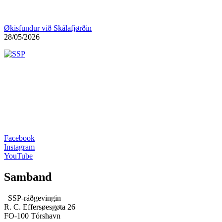
Økisfundur við Skálafjørðin
28/05/2026
Facebook
Instagram
YouTube
Samband
SSP-ráðgevingin
R. C. Effersøesgøta 26
FO-100 Tórshavn