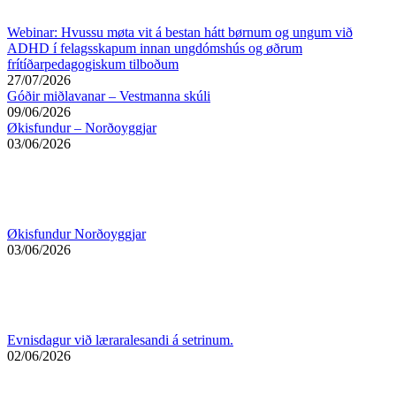
Webinar: Hvussu møta vit á bestan hátt børnum og ungum við
ADHD í felagsskapum innan ungdómshús og øðrum
frítíðarpedagogiskum tilboðum
27/07/2026
Góðir miðlavanar – Vestmanna skúli
09/06/2026
Økisfundur – Norðoyggjar
03/06/2026
Økisfundur Norðoyggjar
03/06/2026
Evnisdagur við læraralesandi á setrinum.
02/06/2026