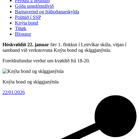
Ferðast á netinum
Góða ungdómslívið
Barnavernd og fráboðanarskylda
Politiið í SSP
Knýta bond
Tiltøk
Bloggur
Hóskvøldið 22. januar
fær 1. flokkur í Leirvíkar skúla, vitjan í
samband við verkstovuna Knýta bond og skíggjanýtsla.
Foreldrafundur verður um kvøldið frá 18-20.
Knýta bond og skíggjanýtsla
22/01/2026