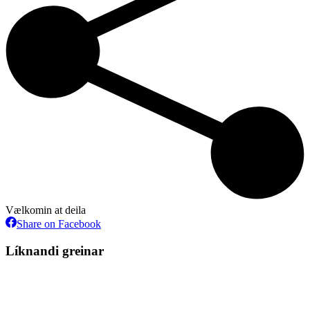
Vælkomin at deila
Share
Share on Facebook
on
Facebook
Líknandi greinar