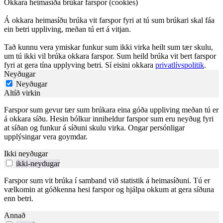
Okkara heimasíða brúkar farspor (cookies)
Á okkara heimasíðu brúka vit farspor fyri at tú sum brúkari skal fáa
ein betri uppliving, meðan tú ert á vitjan.
Tað kunnu vera ymiskar funkur sum ikki virka heilt sum tær skulu,
um tú ikki vil brúka okkara farspor. Sum heild brúka vit bert farspor
fyri at gera tína upplyving betri. Sí eisini okkara
privatlívspolitik
.
Neyðugar
Neyðugar
Altíð virkin
Farspor sum gevur tær sum brúkara eina góða uppliving meðan tú er
á okkara síðu. Hesin bólkur inniheldur farspor sum eru neyðug fyri
at síðan og funkur á síðuni skulu virka. Ongar persónligar
upplýsingar vera goymdar.
Ikki neyðugar
ikki-neydugar
Farspor sum vit brúka í samband við statistik á heimasíðuni. Tú er
vælkomin at góðkenna hesi farspor og hjálpa okkum at gera síðuna
enn betri.
Annað