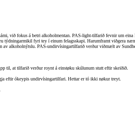
mi, við fokus á betri alkoholmentan. PAS-light-tilfarið fevnir um eina 
 eru týdningarmikil fyri tey í einum felagsskapi. Harumframt viðgera næ
 av alkoholnýtslu. PAS-undirvísingartilfarið verður viðmælt av Sundhe
 til, at tilfarið verður roynt á einstøku skúlunum stutt eftir skeiðið.
ftir ókeypis undirvísingartilfari. Hettar er tó ikki nøkur treyt.
.