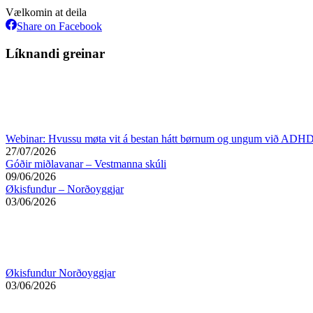
Vælkomin at deila
Share
Share on Facebook
on
Facebook
Líknandi greinar
Webinar: Hvussu møta vit á bestan hátt børnum og ungum við ADHD
27/07/2026
Góðir miðlavanar – Vestmanna skúli
09/06/2026
Økisfundur – Norðoyggjar
03/06/2026
Økisfundur Norðoyggjar
03/06/2026