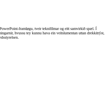
PowerPoint-framløgu, tveir teknifilmar og eitt samvirkið spæl. Í
mingarnir, hvussu tey kunnu hava ein veitslumentan uttan drekkitrýst,
dsstyrelsen.