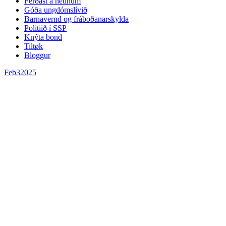
Ferðast á netinum
Góða ungdómslívið
Barnavernd og fráboðanarskylda
Politiið í SSP
Knýta bond
Tiltøk
Bloggur
Feb
3
2025