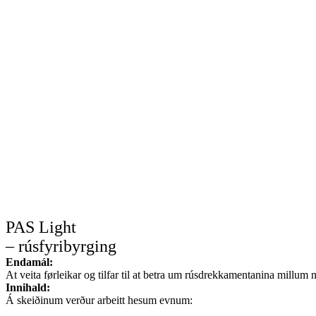
PAS Light
– rúsfyribyrging
Endamál:
At veita førleikar og tilfar til at betra um rúsdrekkamentanina millum
Innihald:
Á skeiðinum verður arbeitt hesum evnum: