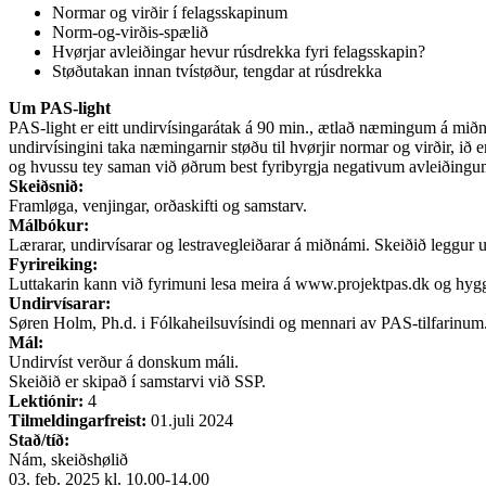
Normar og virðir í felagsskapinum
Norm-og-virðis-spælið
Hvørjar avleiðingar hevur rúsdrekka fyri felagsskapin?
Støðutakan innan tvístøður, tengdar at rúsdrekka
Um PAS-light
PAS-light er eitt undirvísingarátak á 90 min., ætlað næmingum á miðná
undirvísingini taka næmingarnir støðu til hvørjir normar og virðir, ið
og hvussu tey saman við øðrum best fyribyrgja negativum avleiðingum
Skeiðsnið:
Framløga, venjingar, orðaskifti og samstarv.
Málbókur:
Lærarar, undirvísarar og lestravegleiðarar á miðnámi. Skeiðið leggur upp
Fyrireiking:
Luttakarin kann við fyrimuni lesa meira á www.projektpas.dk og hyggja e
Undirvísarar:
Søren Holm, Ph.d. i Fólkaheilsuvísindi og mennari av PAS-tilfarinum
Mál:
Undirvíst verður á donskum máli.
Skeiðið er skipað í samstarvi við SSP.
Lektiónir:
4
Tilmeldingarfreist:
01.juli 2024
Stað/tíð:
Nám, skeiðshølið
03. feb. 2025 kl. 10.00-14.00