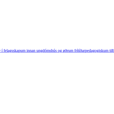
 í felagsskapum innan ungdómshús og øðrum frítíðarpedagogiskum ti