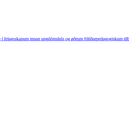
 í felagsskapum innan ungdómshús og øðrum frítíðarpedagogiskum ti