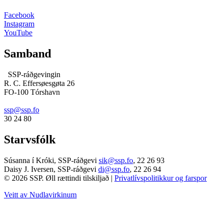
Facebook
Instagram
YouTube
Samband
SSP-ráðgevingin
R. C. Effersøesgøta 26
FO-100 Tórshavn
ssp@ssp.fo
30 24 80
Starvsfólk
Súsanna í Króki, SSP-ráðgevi
sik@ssp.fo
,
22 26 93
Daisy J. Iversen, SSP-ráðgevi
di@ssp.fo
,
22 26 94
© 2026 SSP. Øll rættindi tilskiljað |
Privatlívspolitikkur og farspor
Veitt av Nudlavirkinum