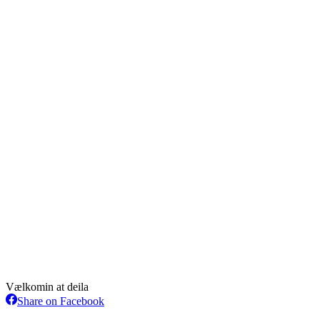
Vælkomin at deila
Share
Share on Facebook
on