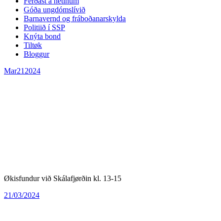
Ferðast á netinum
Góða ungdómslívið
Barnavernd og fráboðanarskylda
Politiið í SSP
Knýta bond
Tiltøk
Bloggur
Mar
21
2024
Økisfundur við Skálafjørðin kl. 13-15
21/03/2024