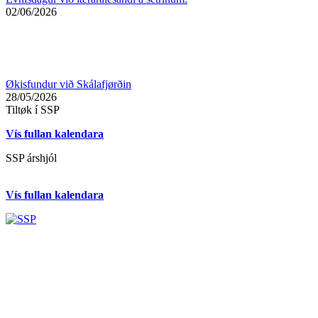
02/06/2026
Økisfundur við Skálafjørðin
28/05/2026
Tiltøk í SSP
Vís fullan kalendara
SSP árshjól
Vís fullan kalendara