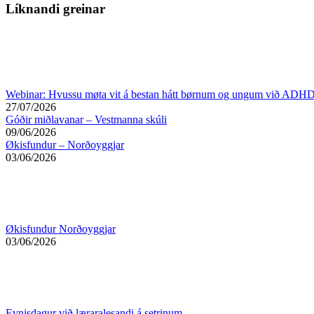
Facebook
Líknandi greinar
Webinar: Hvussu møta vit á bestan hátt børnum og ungum við ADHD
27/07/2026
Góðir miðlavanar – Vestmanna skúli
09/06/2026
Økisfundur – Norðoyggjar
03/06/2026
Økisfundur Norðoyggjar
03/06/2026
Evnisdagur við læraralesandi á setrinum.