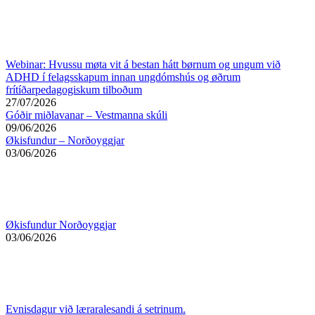
Webinar: Hvussu møta vit á bestan hátt børnum og ungum við
ADHD í felagsskapum innan ungdómshús og øðrum
frítíðarpedagogiskum tilboðum
27/07/2026
Góðir miðlavanar – Vestmanna skúli
09/06/2026
Økisfundur – Norðoyggjar
03/06/2026
Økisfundur Norðoyggjar
03/06/2026
Evnisdagur við læraralesandi á setrinum.