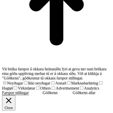
Vit brúka farspor á okkara heimasíðu fyri at geva tær sum brúkara
eina góða uppliving meðan tú er á okkara síðu. Við at klikkja á
"Góðkenn", góðkennur tú okkara farspor stillingar.
Neyðugar
Ikki neyðugar
Annað
Marknaðarføring
Hagtøl
Virkisførar
Others
Advertisement
Analytics
Farspor stillingar
Góðkenn
Góðkenn allar
Close