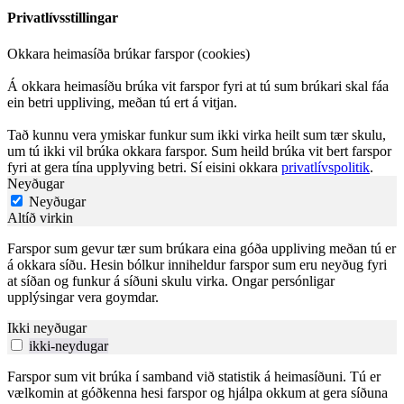
Privatlívsstillingar
Okkara heimasíða brúkar farspor (cookies)
Á okkara heimasíðu brúka vit farspor fyri at tú sum brúkari skal fáa
ein betri uppliving, meðan tú ert á vitjan.
Tað kunnu vera ymiskar funkur sum ikki virka heilt sum tær skulu,
um tú ikki vil brúka okkara farspor. Sum heild brúka vit bert farspor
fyri at gera tína upplyving betri. Sí eisini okkara
privatlívspolitik
.
Neyðugar
Neyðugar
Altíð virkin
Farspor sum gevur tær sum brúkara eina góða uppliving meðan tú er
á okkara síðu. Hesin bólkur inniheldur farspor sum eru neyðug fyri
at síðan og funkur á síðuni skulu virka. Ongar persónligar
upplýsingar vera goymdar.
Ikki neyðugar
ikki-neydugar
Farspor sum vit brúka í samband við statistik á heimasíðuni. Tú er
vælkomin at góðkenna hesi farspor og hjálpa okkum at gera síðuna