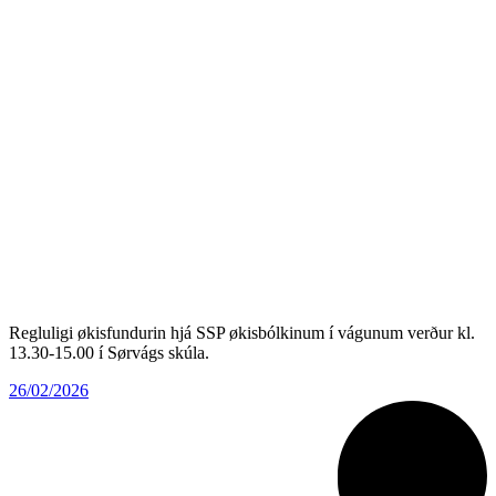
Regluligi økisfundurin hjá SSP økisbólkinum í vágunum verður kl.
13.30-15.00 í Sørvágs skúla.
26/02/2026