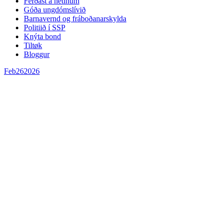
Ferðast á netinum
Góða ungdómslívið
Barnavernd og fráboðanarskylda
Politiið í SSP
Knýta bond
Tiltøk
Bloggur
Feb
26
2026