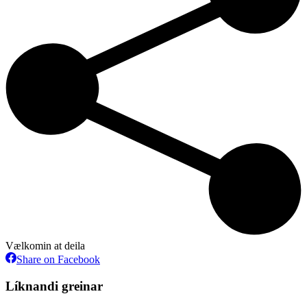
Vælkomin at deila
Share
Share on Facebook
on
Facebook
Líknandi greinar