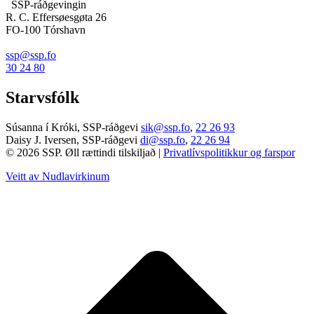
SSP-ráðgevingin
R. C. Effersøesgøta 26
FO-100 Tórshavn
ssp@ssp.fo
30 24 80
Starvsfólk
Súsanna í Króki, SSP-ráðgevi
sik@ssp.fo
,
22 26 93
Daisy J. Iversen, SSP-ráðgevi
di@ssp.fo
,
22 26 94
© 2026 SSP. Øll rættindi tilskiljað |
Privatlívspolitikkur og farspor
Veitt av Nudlavirkinum
T
t