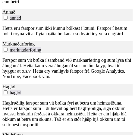
enn betri.
Annað
annad
Hetta eru farspor sum ikki kunnu bólkast í løtuni. Farspor í hesum
bólki royna vit at flyta í røtta bólkanar so hvørt tey vera dagførd.
Marknaðarføring
marknadarforing
Farspor sum vit brúka í samband við marknarføring og sum lýsa tíni
áhugamál. Hetta kann vera áhugamál so sum tíni keyp, hvat tú
hyggur at o.s.v. Hetta ery vanligvís farspor frá Google Analytics,
YouTube, Facebook v.m.
Hagtøl
hagtol
Hagfrøðilig farspor sum vit brúka fyri at betra um heimasíðuna.
Hetta er farspor sum – dulnevnt og bert hagfrøðiliga, siga okkum
hvussu brúkarin ferðast á okkara heimasíðu. Hetta er ein hjálp hjá
okkum at betra um síðuna. Tað er ein stór hjálp hjá okkum um tú
setir hesi farspor til.
Virkisførar