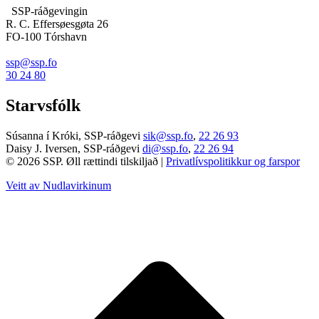
SSP-ráðgevingin
R. C. Effersøesgøta 26
FO-100 Tórshavn
ssp@ssp.fo
30 24 80
Starvsfólk
Súsanna í Króki, SSP-ráðgevi
sik@ssp.fo
,
22 26 93
Daisy J. Iversen, SSP-ráðgevi
di@ssp.fo
,
22 26 94
© 2026 SSP. Øll rættindi tilskiljað |
Privatlívspolitikkur og farspor
Veitt av Nudlavirkinum
T
t