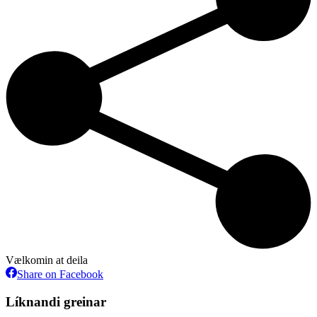
Vælkomin at deila
Share
Share on Facebook
on
Facebook
Líknandi greinar