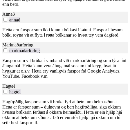
enn betri.
Annað
annad
Hetta eru farspor sum ikki kunnu bólkast í løtuni. Farspor í hesum
bólki royna vit at flyta í røtta bólkanar so hvørt tey vera dagførd.
Marknaðarføring
marknadarforing
Farspor sum vit brúka í samband við marknarføring og sum lýsa tíni
áhugamál. Hetta kann vera áhugamál so sum tíni keyp, hvat tú
hyggur at o.s.v. Hetta ery vanligvís farspor frá Google Analytics,
YouTube, Facebook v.m.
Hagtøl
hagtol
Hagfrøðilig farspor sum vit brúka fyri at betra um heimasíðuna.
Hetta er farspor sum – dulnevnt og bert hagfrøðiliga, siga okkum
hvussu brúkarin ferðast á okkara heimasíðu. Hetta er ein hjálp hjá
okkum at betra um síðuna. Tað er ein stór hjálp hjá okkum um tú
setir hesi farspor til.