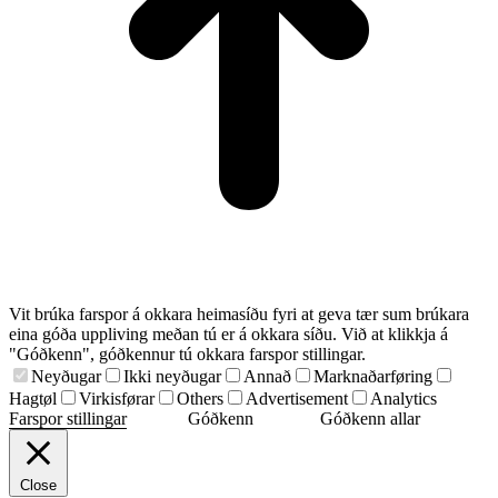
Vit brúka farspor á okkara heimasíðu fyri at geva tær sum brúkara
eina góða uppliving meðan tú er á okkara síðu. Við at klikkja á
"Góðkenn", góðkennur tú okkara farspor stillingar.
Neyðugar
Ikki neyðugar
Annað
Marknaðarføring
Hagtøl
Virkisførar
Others
Advertisement
Analytics
Farspor stillingar
Góðkenn
Góðkenn allar
Close