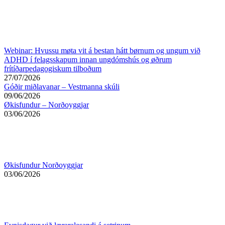
Webinar: Hvussu møta vit á bestan hátt børnum og ungum við
ADHD í felagsskapum innan ungdómshús og øðrum
frítíðarpedagogiskum tilboðum
27/07/2026
Góðir miðlavanar – Vestmanna skúli
09/06/2026
Økisfundur – Norðoyggjar
03/06/2026
Økisfundur Norðoyggjar
03/06/2026