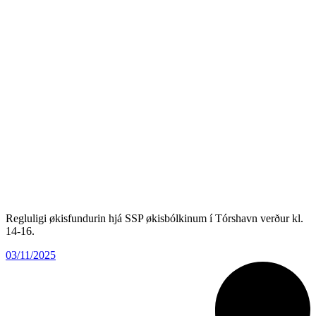
Regluligi økisfundurin hjá SSP økisbólkinum í Tórshavn verður kl.
14-16.
03/11/2025