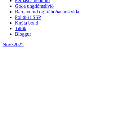
Ferðast á netinum
Góða ungdómslívið
Barnavernd og fráboðanarskylda
Politiið í SSP
Knýta bond
Tiltøk
Bloggur
Nov
3
2025