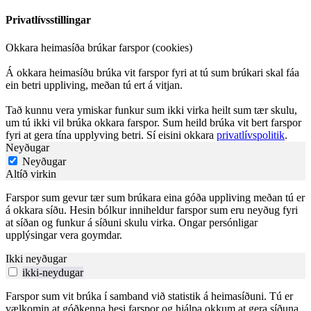
Privatlívsstillingar
Okkara heimasíða brúkar farspor (cookies)
Á okkara heimasíðu brúka vit farspor fyri at tú sum brúkari skal fáa
ein betri uppliving, meðan tú ert á vitjan.
Tað kunnu vera ymiskar funkur sum ikki virka heilt sum tær skulu,
um tú ikki vil brúka okkara farspor. Sum heild brúka vit bert farspor
fyri at gera tína upplyving betri. Sí eisini okkara
privatlívspolitik
.
Neyðugar
Neyðugar
Altíð virkin
Farspor sum gevur tær sum brúkara eina góða uppliving meðan tú er
á okkara síðu. Hesin bólkur inniheldur farspor sum eru neyðug fyri
at síðan og funkur á síðuni skulu virka. Ongar persónligar
upplýsingar vera goymdar.
Ikki neyðugar
ikki-neydugar
Farspor sum vit brúka í samband við statistik á heimasíðuni. Tú er
vælkomin at góðkenna hesi farspor og hjálpa okkum at gera síðuna