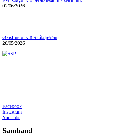
Evnisdagur við læraralesandi á setrinum.
02/06/2026
Økisfundur við Skálafjørðin
28/05/2026
Facebook
Instagram
YouTube
Samband