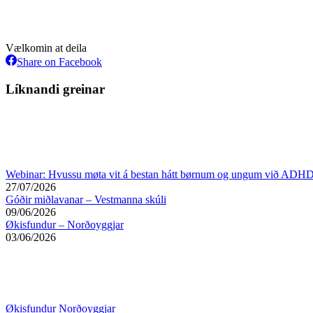
Vælkomin at deila
Share
Share on Facebook
on
Facebook
Líknandi greinar
Webinar: Hvussu møta vit á bestan hátt børnum og ungum við ADHD
27/07/2026
Góðir miðlavanar – Vestmanna skúli
09/06/2026
Økisfundur – Norðoyggjar
03/06/2026
Økisfundur Norðoyggjar