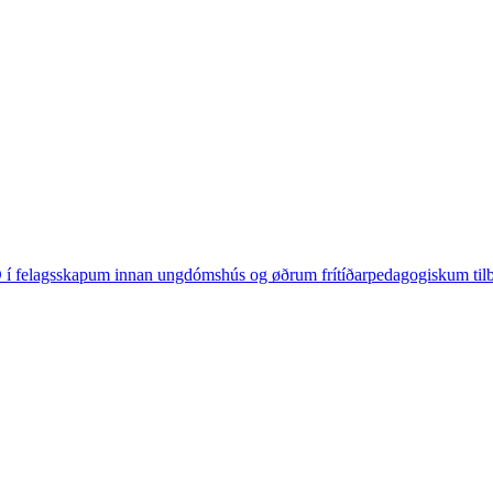
 í felagsskapum innan ungdómshús og øðrum frítíðarpedagogiskum ti