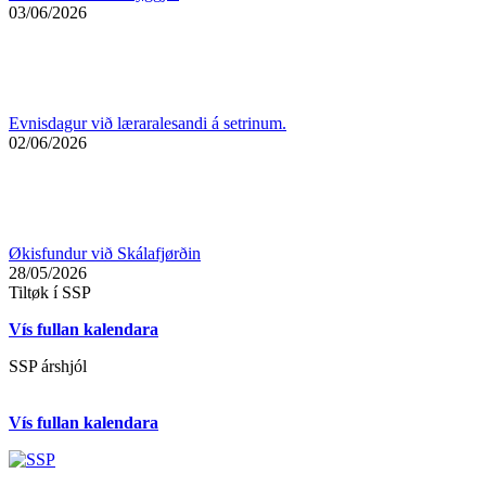
03/06/2026
Evnisdagur við læraralesandi á setrinum.
02/06/2026
Økisfundur við Skálafjørðin
28/05/2026
Tiltøk í SSP
Vís fullan kalendara
SSP árshjól
Vís fullan kalendara