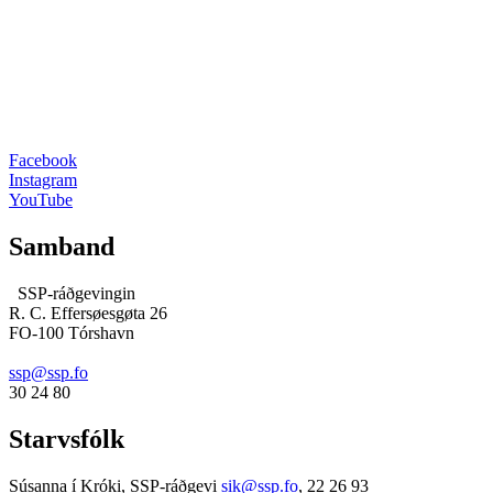
Facebook
Instagram
YouTube
Samband
SSP-ráðgevingin
R. C. Effersøesgøta 26
FO-100 Tórshavn
ssp@ssp.fo
30 24 80
Starvsfólk
Súsanna í Króki, SSP-ráðgevi
sik@ssp.fo
,
22 26 93