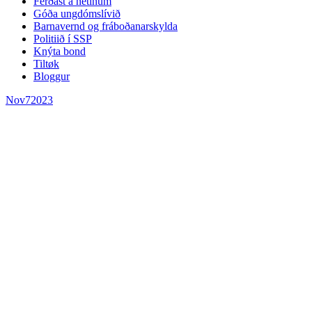
Ferðast á netinum
Góða ungdómslívið
Barnavernd og fráboðanarskylda
Politiið í SSP
Knýta bond
Tiltøk
Bloggur
Nov
7
2023