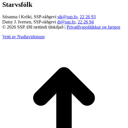
Starvsfólk
Súsanna í Króki, SSP-ráðgevi
sik@ssp.fo
,
22 26 93
Daisy J. Iversen, SSP-ráðgevi
di@ssp.fo
,
22 26 94
© 2026 SSP. Øll rættindi tilskiljað |
Privatlívspolitikkur og farspor
Veitt av Nudlavirkinum
T
t