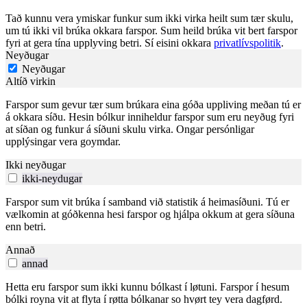
Tað kunnu vera ymiskar funkur sum ikki virka heilt sum tær skulu,
um tú ikki vil brúka okkara farspor. Sum heild brúka vit bert farspor
fyri at gera tína upplyving betri. Sí eisini okkara
privatlívspolitik
.
Neyðugar
Neyðugar
Altíð virkin
Farspor sum gevur tær sum brúkara eina góða uppliving meðan tú er
á okkara síðu. Hesin bólkur inniheldur farspor sum eru neyðug fyri
at síðan og funkur á síðuni skulu virka. Ongar persónligar
upplýsingar vera goymdar.
Ikki neyðugar
ikki-neydugar
Farspor sum vit brúka í samband við statistik á heimasíðuni. Tú er
vælkomin at góðkenna hesi farspor og hjálpa okkum at gera síðuna
enn betri.
Annað
annad
Hetta eru farspor sum ikki kunnu bólkast í løtuni. Farspor í hesum
bólki royna vit at flyta í røtta bólkanar so hvørt tey vera dagførd.