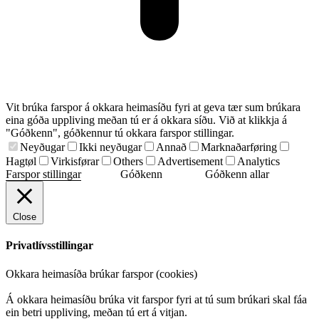
Vit brúka farspor á okkara heimasíðu fyri at geva tær sum brúkara
eina góða uppliving meðan tú er á okkara síðu. Við at klikkja á
"Góðkenn", góðkennur tú okkara farspor stillingar.
Neyðugar
Ikki neyðugar
Annað
Marknaðarføring
Hagtøl
Virkisførar
Others
Advertisement
Analytics
Farspor stillingar
Góðkenn
Góðkenn allar
Close
Privatlívsstillingar
Okkara heimasíða brúkar farspor (cookies)
Á okkara heimasíðu brúka vit farspor fyri at tú sum brúkari skal fáa
ein betri uppliving, meðan tú ert á vitjan.