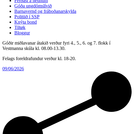
Ferðast á netinum
Góða ungdómslívið
Barnavernd og fráboðanarskylda
Politiið í SSP
Knýta bond
Tiltøk
Bloggur
Góðir miðlavanar átakið verður fyri 4., 5., 6. og 7. flokk í
Vestmanna skúla kl. 08.00-13.30.
Felags foreldrafundur verður kl. 18-20.
09/06/2026