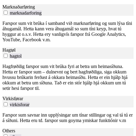
Marknaðarføring
marknadarforing
Farspor sum vit brúka í samband við marknarføring og sum lýsa tíni
áhugamál. Hetta kann vera áhugamál so sum tíni keyp, hvat tú
hyggur at o.s.v. Hetta ery vanligvís farspor frá Google Analytics,
YouTube, Facebook v.m.
Hagtøl
hagtol
Hagfrøðilig farspor sum vit brúka fyri at betra um heimasíðuna.
Hetta er farspor sum – dulnevnt og bert hagfrøðiliga, siga okkum
hvussu brúkarin ferðast á okkara heimasíðu. Hetta er ein hjálp hjá
okkum at betra um síðuna. Tað er ein stór hjálp hjá okkum um tú
setir hesi farspor til.
Virkisførar
virkisforar
Farspor sum savnar inn upplýsingar um tínar stillingar og val tá tú er
á síðuni. Hetta eru td. farspor sum goyma ymiskar funktiónir v.m
Others