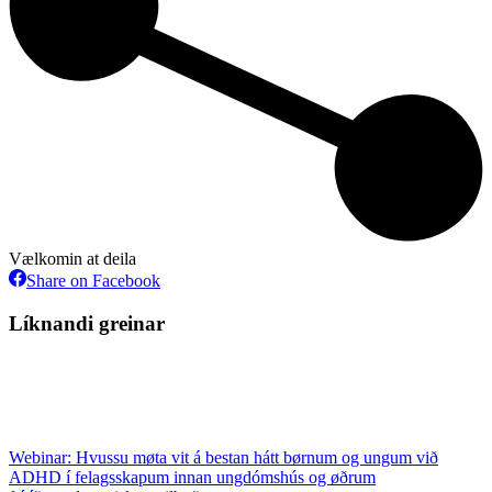
Vælkomin at deila
Share
Share on Facebook
on
Facebook
Líknandi greinar
Webinar: Hvussu møta vit á bestan hátt børnum og ungum við
ADHD í felagsskapum innan ungdómshús og øðrum