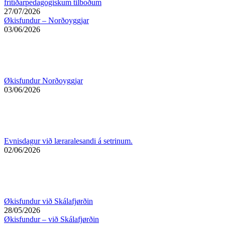
frítíðarpedagogiskum tilboðum
27/07/2026
Økisfundur – Norðoyggjar
03/06/2026
Økisfundur Norðoyggjar
03/06/2026
Evnisdagur við læraralesandi á setrinum.
02/06/2026
Økisfundur við Skálafjørðin
28/05/2026
Økisfundur – við Skálafjørðin