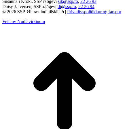
Súsanna í Króki, SSP-ráðgevi
sik@ssp.fo
,
22 26 93
Daisy J. Iversen, SSP-ráðgevi
di@ssp.fo
,
22 26 94
© 2026 SSP. Øll rættindi tilskiljað |
Privatlívspolitikkur og farspor
Veitt av Nudlavirkinum
T
t