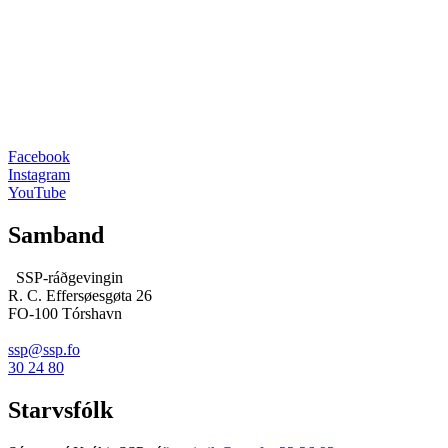
Facebook
Instagram
YouTube
Samband
SSP-ráðgevingin
R. C. Effersøesgøta 26
FO-100 Tórshavn
ssp@ssp.fo
30 24 80
Starvsfólk