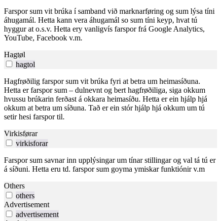
Farspor sum vit brúka í samband við marknarføring og sum lýsa tíni
áhugamál. Hetta kann vera áhugamál so sum tíni keyp, hvat tú
hyggur at o.s.v. Hetta ery vanligvís farspor frá Google Analytics,
YouTube, Facebook v.m.
Hagtøl
hagtol
Hagfrøðilig farspor sum vit brúka fyri at betra um heimasíðuna.
Hetta er farspor sum – dulnevnt og bert hagfrøðiliga, siga okkum
hvussu brúkarin ferðast á okkara heimasíðu. Hetta er ein hjálp hjá
okkum at betra um síðuna. Tað er ein stór hjálp hjá okkum um tú
setir hesi farspor til.
Virkisførar
virkisforar
Farspor sum savnar inn upplýsingar um tínar stillingar og val tá tú er
á síðuni. Hetta eru td. farspor sum goyma ymiskar funktiónir v.m
Others
others
Advertisement
advertisement