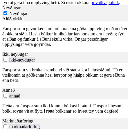
fyri at gera tína upplyving betri. Sí eisini okkara
privatlívspolitik
.
Neyðugar
Neyðugar
Altíð virkin
Farspor sum gevur tær sum brúkara eina góða uppliving meðan tú er
á okkara síðu. Hesin bólkur inniheldur farspor sum eru neyðug fyri
at síðan og funkur á síðuni skulu virka. Ongar persónligar
upplýsingar vera goymdar.
Ikki neyðugar
ikki-neydugar
Farspor sum vit brúka í samband við statistik á heimasíðuni. Tú er
vælkomin at góðkenna hesi farspor og hjálpa okkum at gera síðuna
enn betri.
Annað
annad
Hetta eru farspor sum ikki kunnu bólkast í løtuni. Farspor í hesum
bólki royna vit at flyta í røtta bólkanar so hvørt tey vera dagførd.
Marknaðarføring
marknadarforing