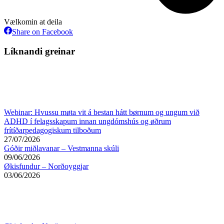
Vælkomin at deila
Share
Share on Facebook
on
Facebook
Líknandi greinar
Webinar: Hvussu møta vit á bestan hátt børnum og ungum við
ADHD í felagsskapum innan ungdómshús og øðrum
frítíðarpedagogiskum tilboðum
27/07/2026
Góðir miðlavanar – Vestmanna skúli
09/06/2026
Økisfundur – Norðoyggjar
03/06/2026