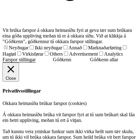
Vit brúka farspor á okkara heimasíðu fyri at geva tær sum brúkara
eina góða uppliving meðan tú er á okkara síðu. Við at klikkja á
"Góðkenn", góðkennur tú okkara farspor stillingar.
Neyðugar
Ikki neyðugar
Annað
Marknaðarføring
Hagtøl
Virkisførar
Others
Advertisement
Analytics
Farspor stillingar
Góðkenn
Góðkenn allar
Close
Privatlívsstillingar
Okkara heimasíða brúkar farspor (cookies)
Á okkara heimasíðu brúka vit farspor fyri at tú sum brúkari skal fáa
ein betri uppliving, meðan tú ert á vitjan.
Tað kunnu vera ymiskar funkur sum ikki virka heilt sum tær skulu,
um tú ikki vil brúka okkara farspor. Sum heild brúka vit bert farspor