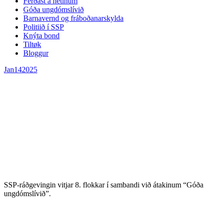
Ferðast á netinum
Góða ungdómslívið
Barnavernd og fráboðanarskylda
Politiið í SSP
Knýta bond
Tiltøk
Bloggur
Jan
14
2025
SSP-ráðgevingin vitjar 8. flokkar í sambandi við átakinum “Góða
ungdómslívið”.