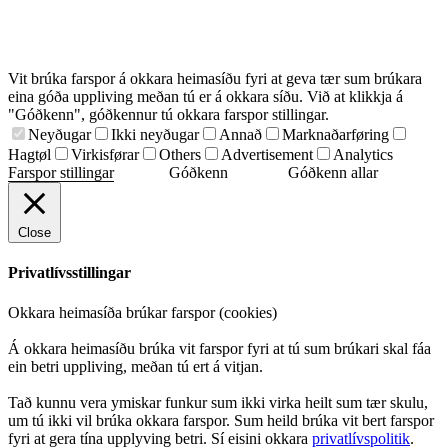
Vit brúka farspor á okkara heimasíðu fyri at geva tær sum brúkara
eina góða uppliving meðan tú er á okkara síðu. Við at klikkja á
"Góðkenn", góðkennur tú okkara farspor stillingar.
Neyðugar
Ikki neyðugar
Annað
Marknaðarføring
Hagtøl
Virkisførar
Others
Advertisement
Analytics
Farspor stillingar
Góðkenn
Góðkenn allar
Close
Privatlívsstillingar
Okkara heimasíða brúkar farspor (cookies)
Á okkara heimasíðu brúka vit farspor fyri at tú sum brúkari skal fáa
ein betri uppliving, meðan tú ert á vitjan.
Tað kunnu vera ymiskar funkur sum ikki virka heilt sum tær skulu,
um tú ikki vil brúka okkara farspor. Sum heild brúka vit bert farspor
fyri at gera tína upplyving betri. Sí eisini okkara
privatlívspolitik
.