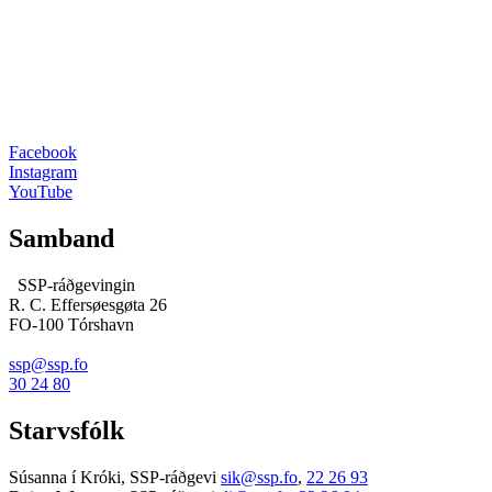
Facebook
Instagram
YouTube
Samband
SSP-ráðgevingin
R. C. Effersøesgøta 26
FO-100 Tórshavn
ssp@ssp.fo
30 24 80
Starvsfólk
Súsanna í Króki, SSP-ráðgevi
sik@ssp.fo
,
22 26 93