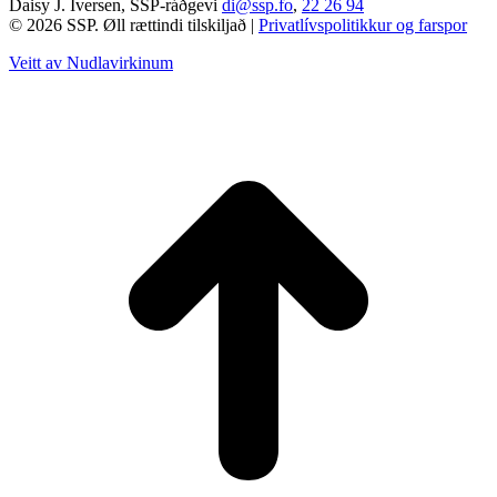
Daisy J. Iversen, SSP-ráðgevi
di@ssp.fo
,
22 26 94
© 2026 SSP. Øll rættindi tilskiljað |
Privatlívspolitikkur og farspor
Veitt av Nudlavirkinum
T
t