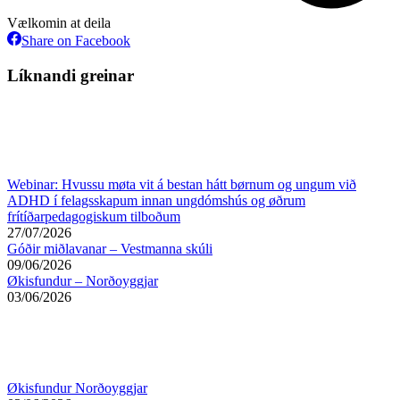
Vælkomin at deila
Share
Share on Facebook
on
Facebook
Líknandi greinar
Webinar: Hvussu møta vit á bestan hátt børnum og ungum við
ADHD í felagsskapum innan ungdómshús og øðrum
frítíðarpedagogiskum tilboðum
27/07/2026
Góðir miðlavanar – Vestmanna skúli
09/06/2026
Økisfundur – Norðoyggjar
03/06/2026
Økisfundur Norðoyggjar