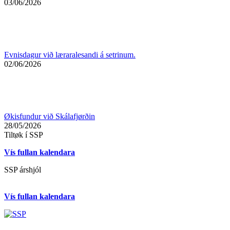
03/06/2026
Evnisdagur við læraralesandi á setrinum.
02/06/2026
Økisfundur við Skálafjørðin
28/05/2026
Tiltøk í SSP
Vís fullan kalendara
SSP árshjól
Vís fullan kalendara