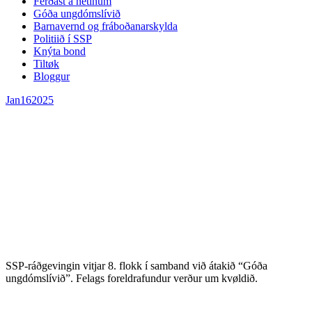
Ferðast á netinum
Góða ungdómslívið
Barnavernd og fráboðanarskylda
Politiið í SSP
Knýta bond
Tiltøk
Bloggur
Jan
16
2025
SSP-ráðgevingin vitjar 8. flokk í samband við átakið “Góða
ungdómslívið”. Felags foreldrafundur verður um kvøldið.