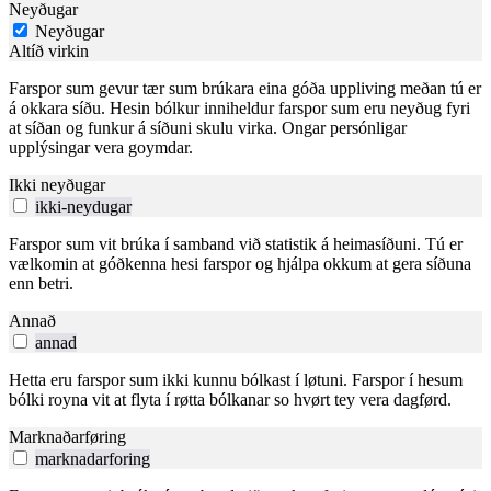
Neyðugar
Neyðugar
Altíð virkin
Farspor sum gevur tær sum brúkara eina góða uppliving meðan tú er
á okkara síðu. Hesin bólkur inniheldur farspor sum eru neyðug fyri
at síðan og funkur á síðuni skulu virka. Ongar persónligar
upplýsingar vera goymdar.
Ikki neyðugar
ikki-neydugar
Farspor sum vit brúka í samband við statistik á heimasíðuni. Tú er
vælkomin at góðkenna hesi farspor og hjálpa okkum at gera síðuna
enn betri.
Annað
annad
Hetta eru farspor sum ikki kunnu bólkast í løtuni. Farspor í hesum
bólki royna vit at flyta í røtta bólkanar so hvørt tey vera dagførd.
Marknaðarføring
marknadarforing