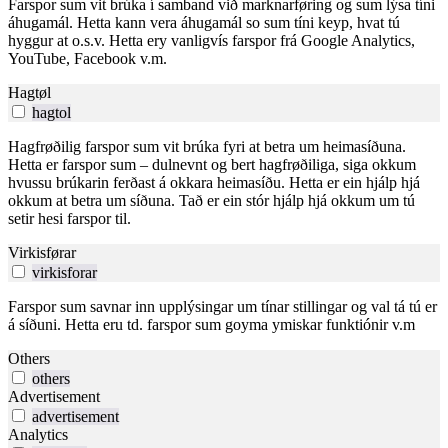
Farspor sum vit brúka í samband við marknarføring og sum lýsa tíni
áhugamál. Hetta kann vera áhugamál so sum tíni keyp, hvat tú
hyggur at o.s.v. Hetta ery vanligvís farspor frá Google Analytics,
YouTube, Facebook v.m.
Hagtøl
hagtol
Hagfrøðilig farspor sum vit brúka fyri at betra um heimasíðuna.
Hetta er farspor sum – dulnevnt og bert hagfrøðiliga, siga okkum
hvussu brúkarin ferðast á okkara heimasíðu. Hetta er ein hjálp hjá
okkum at betra um síðuna. Tað er ein stór hjálp hjá okkum um tú
setir hesi farspor til.
Virkisførar
virkisforar
Farspor sum savnar inn upplýsingar um tínar stillingar og val tá tú er
á síðuni. Hetta eru td. farspor sum goyma ymiskar funktiónir v.m
Others
others
Advertisement
advertisement
Analytics