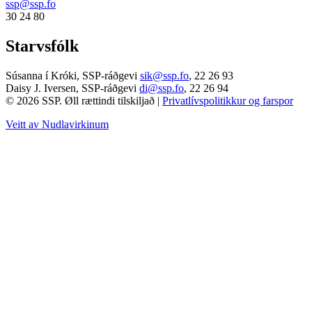
ssp@ssp.fo
30 24 80
Starvsfólk
Súsanna í Króki, SSP-ráðgevi
sik@ssp.fo
,
22 26 93
Daisy J. Iversen, SSP-ráðgevi
di@ssp.fo
,
22 26 94
© 2026 SSP. Øll rættindi tilskiljað |
Privatlívspolitikkur og farspor
Veitt av Nudlavirkinum