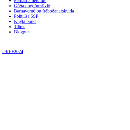
Ferðast á netinum
Góða ungdómslívið
Barnavernd og fráboðanarskylda
Politiið í SSP
Knýta bond
Tiltøk
Bloggur
29/10/2024