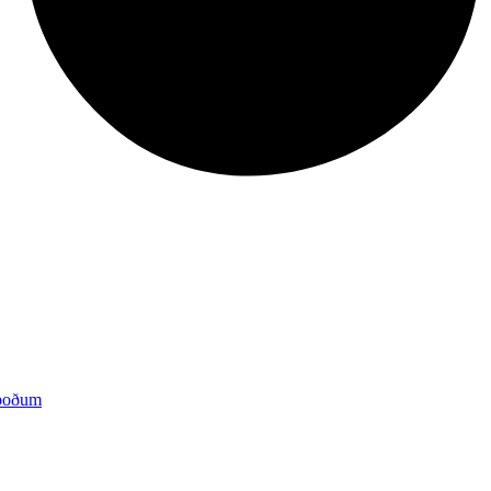
lboðum