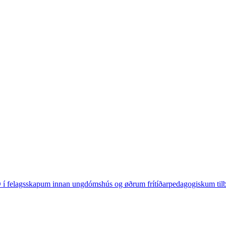
 í felagsskapum innan ungdómshús og øðrum frítíðarpedagogiskum ti