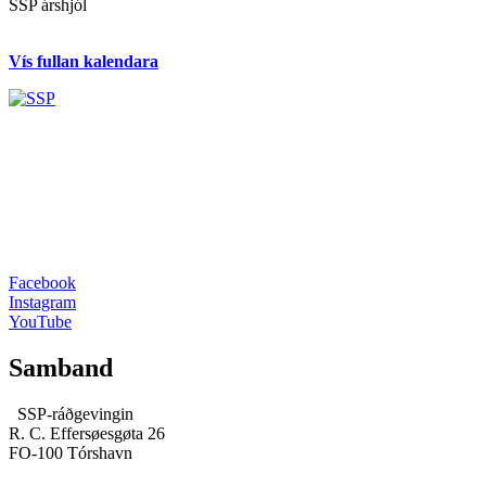
SSP árshjól
Vís fullan kalendara
Facebook
Instagram
YouTube
Samband
SSP-ráðgevingin
R. C. Effersøesgøta 26
FO-100 Tórshavn