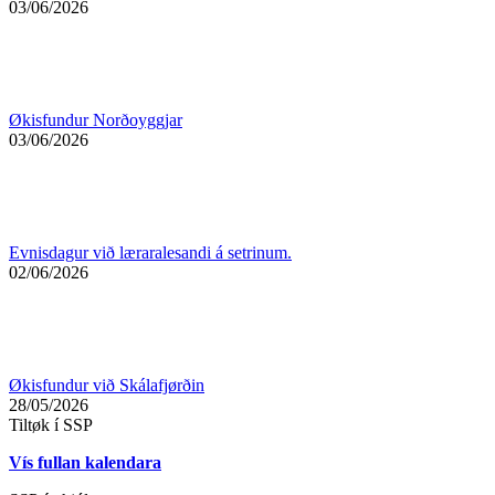
03/06/2026
Økisfundur Norðoyggjar
03/06/2026
Evnisdagur við læraralesandi á setrinum.
02/06/2026
Økisfundur við Skálafjørðin
28/05/2026
Tiltøk í SSP
Vís fullan kalendara