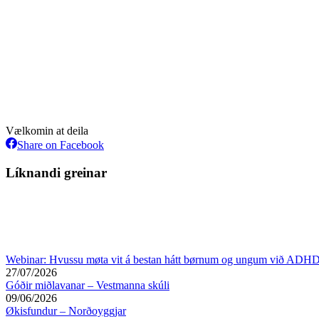
Vælkomin at deila
Share
Share on Facebook
on
Facebook
Líknandi greinar
Webinar: Hvussu møta vit á bestan hátt børnum og ungum við ADHD
27/07/2026
Góðir miðlavanar – Vestmanna skúli
09/06/2026
Økisfundur – Norðoyggjar