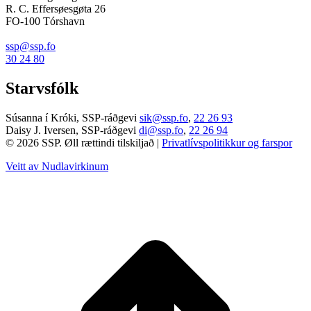
R. C. Effersøesgøta 26
FO-100 Tórshavn
ssp@ssp.fo
30 24 80
Starvsfólk
Súsanna í Króki, SSP-ráðgevi
sik@ssp.fo
,
22 26 93
Daisy J. Iversen, SSP-ráðgevi
di@ssp.fo
,
22 26 94
© 2026 SSP. Øll rættindi tilskiljað |
Privatlívspolitikkur og farspor
Veitt av Nudlavirkinum
T
t