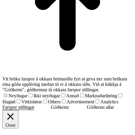
Vit brúka farspor á okkara heimasíðu fyri at geva tær sum brúkara
eina góða uppliving meðan tú er á okkara síðu. Við at klikkja á
"Góðkenn", góðkennur tú okkara farspor stillingar.
Neyðugar
Ikki neyðugar
Annað
Marknaðarføring
Hagtøl
Virkisførar
Others
Advertisement
Analytics
Farspor stillingar
Góðkenn
Góðkenn allar
Close