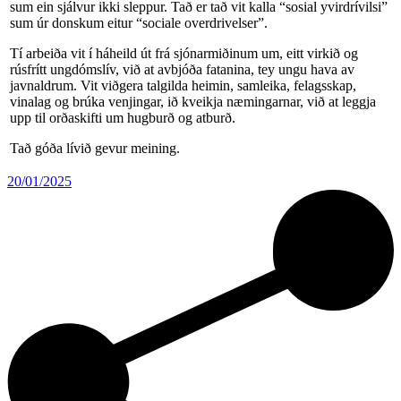
sum ein sjálvur ikki sleppur. Tað er tað vit kalla “sosial yvirdrívilsi”
sum úr donskum eitur “sociale overdrivelser”.
Tí arbeiða vit í háheild út frá sjónarmiðinum um, eitt virkið og
rúsfrítt ungdómslív, við at avbjóða fatanina, tey ungu hava av
javnaldrum. Vit viðgera talgilda heimin, samleika, felagsskap,
vinalag og brúka venjingar, ið kveikja næmingarnar, við at leggja
upp til orðaskifti um hugburð og atburð.
Tað góða lívið gevur meining.
20/01/2025