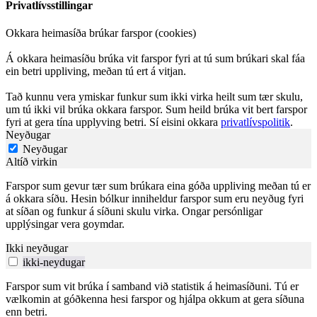
Privatlívsstillingar
Okkara heimasíða brúkar farspor (cookies)
Á okkara heimasíðu brúka vit farspor fyri at tú sum brúkari skal fáa
ein betri uppliving, meðan tú ert á vitjan.
Tað kunnu vera ymiskar funkur sum ikki virka heilt sum tær skulu,
um tú ikki vil brúka okkara farspor. Sum heild brúka vit bert farspor
fyri at gera tína upplyving betri. Sí eisini okkara
privatlívspolitik
.
Neyðugar
Neyðugar
Altíð virkin
Farspor sum gevur tær sum brúkara eina góða uppliving meðan tú er
á okkara síðu. Hesin bólkur inniheldur farspor sum eru neyðug fyri
at síðan og funkur á síðuni skulu virka. Ongar persónligar
upplýsingar vera goymdar.
Ikki neyðugar
ikki-neydugar
Farspor sum vit brúka í samband við statistik á heimasíðuni. Tú er
vælkomin at góðkenna hesi farspor og hjálpa okkum at gera síðuna
enn betri.