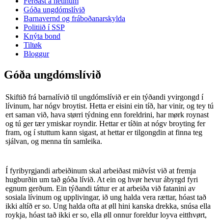
Ferðast á netinum
Góða ungdómslívið
Barnavernd og fráboðanarskylda
Politiið í SSP
Knýta bond
Tiltøk
Bloggur
Góða ungdómslívið
Skiftið frá barnalívið til ungdómslívið er ein týðandi yvirgongd í
lívinum, har nógv broytist. Hetta er eisini ein tíð, har vinir, og tey tú
ert saman við, hava størri týdning enn foreldrini, har mørk roynast
og tú ger tær ymiskar royndir. Hettar er tíðin at nógv broyting fer
fram, og í stuttum kann sigast, at hettar er tilgongdin at finna teg
sjálvan, og menna tín samleika.
Í fyribyrgjandi arbeiðinum skal arbeiðast miðvíst við at fremja
hugburðin um tað góða lívið. At ein og hvør hevur ábyrgd fyri
egnum gerðum. Ein týðandi táttur er at arbeiða við fatanini av
sosiala lívinum og upplivingar, ið ung halda vera rættar, hóast tað
ikki altíð er so. Ung halda ofta at øll hini kanska drekka, snúsa ella
roykja, hóast tað ikki er so, ella øll onnur foreldur loyva eitthvørt,