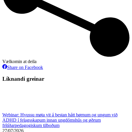
Vælkomin at deila
Share
Share on Facebook
on
Facebook
Líknandi greinar
Webinar: Hvussu møta vit á bestan hátt børnum og ungum við
ADHD í felagsskapum innan ungdómshús og øðrum
frítíðarpedagogiskum tilboðum
27/07/2026