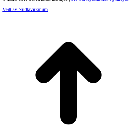
Veitt av Nudlavirkinum
T
t