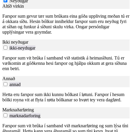
Neyðugar
Altíð virkin
Farspor sum gevur tær sum brúkara eina góða uppliving meðan tú er
á okkara síðu. Hesin bólkur inniheldur farspor sum eru neyðug fyri
at síðan og funkur á síðuni skulu virka. Ongar persónligar
upplýsingar vera goymdar.
Ikki neyðugar
ikki-neydugar
Farspor sum vit brúka í samband við statistik á heimasíðuni. Tú er
vælkomin at góðkenna hesi farspor og hjálpa okkum at gera síðuna
enn betri.
Annað
annad
Hetta eru farspor sum ikki kunnu bólkast í løtuni. Farspor í hesum
bólki royna vit at flyta í røtta bólkanar so hvørt tey vera dagførd.
Marknaðarføring
marknadarforing
Farspor sum vit brúka í samband við marknarføring og sum lýsa tíni
áhugamál. Hetta kann vera áhugamál so sum tíni keyp, hvat tú