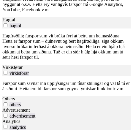
hyggur at o.s.v. Hetta ery vanligvís farspor frá Google Analytics,
YouTube, Facebook v.m.
Hagtøl
hagtol
Hagfrøðilig farspor sum vit brúka fyri at betra um heimasíðuna.
Hetta er farspor sum – dulnevnt og bert hagfrøðiliga, siga okkum
hvussu brúkarin ferðast á okkara heimasíðu. Hetta er ein hjálp hjá
okkum at betra um síðuna. Tað er ein stór hjálp hjá okkum um tú
setir hesi farspor til.
Virkisførar
virkisforar
Farspor sum savnar inn upplýsingar um tínar stillingar og val tá tú er
á síðuni. Hetta eru td. farspor sum goyma ymiskar funktiónir v.m
Others
others
Advertisement
advertisement
Analytics
analytics