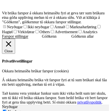
Vit brúka farspor á okkara heimasíðu fyri at geva tær sum brúkara
eina góða uppliving meðan tú er á okkara síðu. Við at klikkja á
"Góðkenn", góðkennur tú okkara farspor stillingar.
Neyðugar
Ikki neyðugar
Annað
Marknaðarføring
Hagtøl
Virkisførar
Others
Advertisement
Analytics
Farspor stillingar
Góðkenn
Góðkenn allar
Close
Privatlívsstillingar
Okkara heimasíða brúkar farspor (cookies)
Á okkara heimasíðu brúka vit farspor fyri at tú sum brúkari skal fáa
ein betri uppliving, meðan tú ert á vitjan.
Tað kunnu vera ymiskar funkur sum ikki virka heilt sum tær skulu,
um tú ikki vil brúka okkara farspor. Sum heild brúka vit bert farspor
fyri at gera tína upplyving betri. Sí eisini okkara
privatlívspolitik
.
Neyðugar