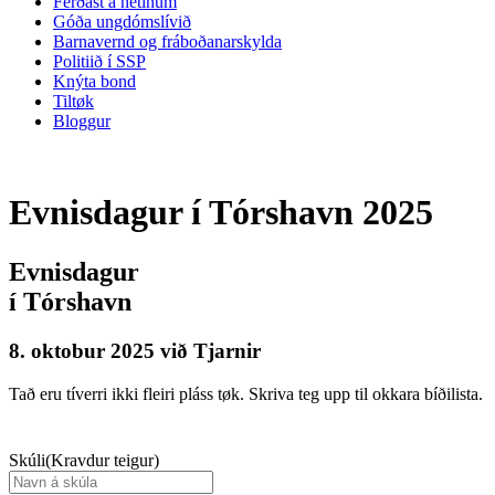
Ferðast á netinum
Góða ungdómslívið
Barnavernd og fráboðanarskylda
Politiið í SSP
Knýta bond
Tiltøk
Bloggur
Evnisdagur í Tórshavn 2025
Evnisdagur
í Tórshavn
8. oktobur 2025 við Tjarnir
Tað eru tíverri ikki fleiri pláss tøk. Skriva teg upp til okkara bíðilista.
Skúli
(Kravdur teigur)