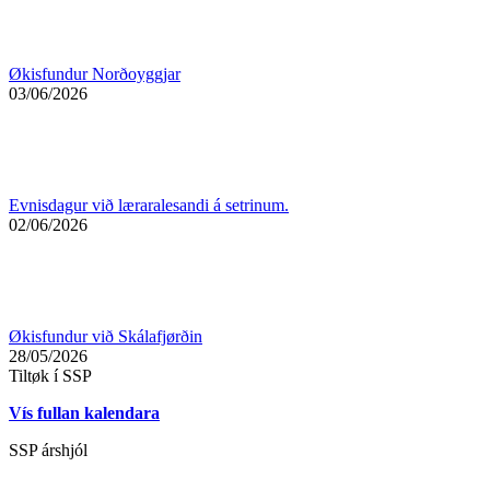
Økisfundur Norðoyggjar
03/06/2026
Evnisdagur við læraralesandi á setrinum.
02/06/2026
Økisfundur við Skálafjørðin
28/05/2026
Tiltøk í SSP
Vís fullan kalendara
SSP árshjól