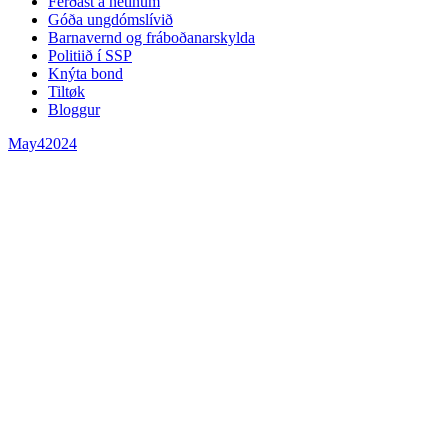
Ferðast á netinum
Góða ungdómslívið
Barnavernd og fráboðanarskylda
Politiið í SSP
Knýta bond
Tiltøk
Bloggur
May
4
2024