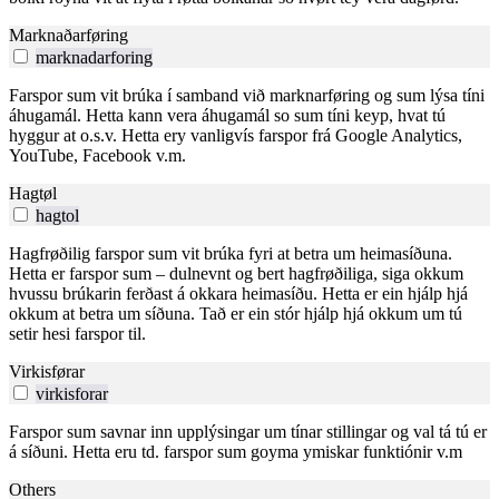
Marknaðarføring
marknadarforing
Farspor sum vit brúka í samband við marknarføring og sum lýsa tíni
áhugamál. Hetta kann vera áhugamál so sum tíni keyp, hvat tú
hyggur at o.s.v. Hetta ery vanligvís farspor frá Google Analytics,
YouTube, Facebook v.m.
Hagtøl
hagtol
Hagfrøðilig farspor sum vit brúka fyri at betra um heimasíðuna.
Hetta er farspor sum – dulnevnt og bert hagfrøðiliga, siga okkum
hvussu brúkarin ferðast á okkara heimasíðu. Hetta er ein hjálp hjá
okkum at betra um síðuna. Tað er ein stór hjálp hjá okkum um tú
setir hesi farspor til.
Virkisførar
virkisforar
Farspor sum savnar inn upplýsingar um tínar stillingar og val tá tú er
á síðuni. Hetta eru td. farspor sum goyma ymiskar funktiónir v.m
Others