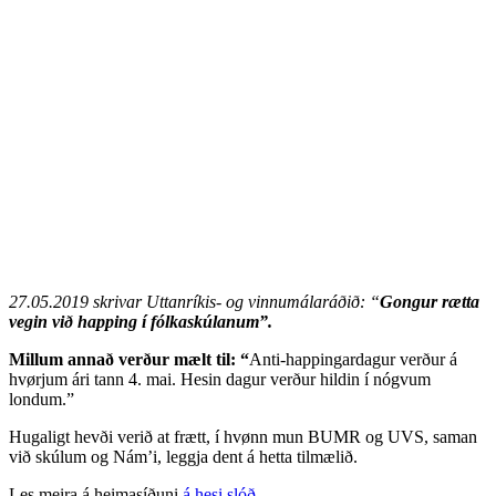
27.05.2019 skrivar Uttanríkis- og vinnumálaráðið: “
Gongur rætta
vegin við happing í fólkaskúlanum”.
Millum annað verður mælt til: “
Anti-happingardagur verður á
hvørjum ári tann 4. mai. Hesin dagur verður hildin í nógvum
londum.”
Hugaligt hevði verið at frætt, í hvønn mun BUMR og UVS, saman
við skúlum og Nám’i, leggja dent á hetta tilmælið.
Les meira á heimasíðuni
á hesi slóð
.