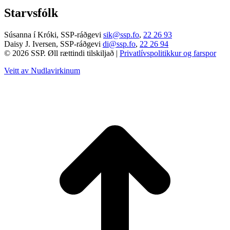
Starvsfólk
Súsanna í Króki, SSP-ráðgevi
sik@ssp.fo
,
22 26 93
Daisy J. Iversen, SSP-ráðgevi
di@ssp.fo
,
22 26 94
© 2026 SSP. Øll rættindi tilskiljað |
Privatlívspolitikkur og farspor
Veitt av Nudlavirkinum
T
t