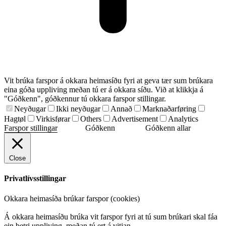
Vit brúka farspor á okkara heimasíðu fyri at geva tær sum brúkara
eina góða uppliving meðan tú er á okkara síðu. Við at klikkja á
"Góðkenn", góðkennur tú okkara farspor stillingar.
Neyðugar
Ikki neyðugar
Annað
Marknaðarføring
Hagtøl
Virkisførar
Others
Advertisement
Analytics
Farspor stillingar
Góðkenn
Góðkenn allar
Close
Privatlívsstillingar
Okkara heimasíða brúkar farspor (cookies)
Á okkara heimasíðu brúka vit farspor fyri at tú sum brúkari skal fáa
ein betri uppliving, meðan tú ert á vitjan.