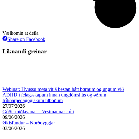
Vælkomin at deila
Share
Share on Facebook
on
Facebook
Líknandi greinar
Webinar: Hvussu møta vit á bestan hátt børnum og ungum við
ADHD í felagsskapum innan ungdómshús og øðrum
frítíðarpedagogiskum tilboðum
27/07/2026
Góðir miðlavanar – Vestmanna skúli
09/06/2026
Økisfundur – Norðoyggjar
03/06/2026