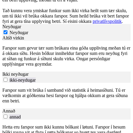
Tað kunnu vera ymiskar funkur sum ikki virka heilt sum tær skulu,
um tú ikki vil brúka okkara farspor. Sum heild brúka vit bert farspor
fyri at gera tína upplyving betri. Sí eisini okkara
privatlívspolitik
.
Neyðugar
Neyðugar
Altíð virkin
Farspor sum gevur tær sum brúkara eina góða uppliving meðan tú er
á okkara síðu. Hesin bólkur inniheldur farspor sum eru neyðug fyri
at síðan og funkur á síðuni skulu virka. Ongar persónligar
upplýsingar vera goymdar.
Ikki neyðugar
ikki-neydugar
Farspor sum vit brúka í samband við statistik á heimasíðuni. Tú er
vælkomin at góðkenna hesi farspor og hjálpa okkum at gera síðuna
enn betri.
Annað
annad
Hetta eru farspor sum ikki kunnu bólkast í løtuni. Farspor í hesum
bólki royna vit at flyta í røtta bólkanar so hvørt tey vera dagførd.